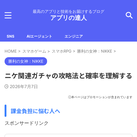
最高のアプリと技術をお届けするブログ
アプリの達人
SNS
AIエージェント
エンジニア
HOME
>
スマホゲーム
>
スマホRPG
>
勝利の女神：NIKKE
>
勝利の女神：NIKKE
ニケ関連ガチャの攻略法と確率を理解する
2026年7月7日
ⓘ本ページはプロモーションが含まれています
課金負担に悩む人へ
スポンサードリンク