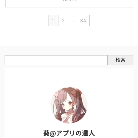
1
2
…
34
検索
葵@アプリの達人