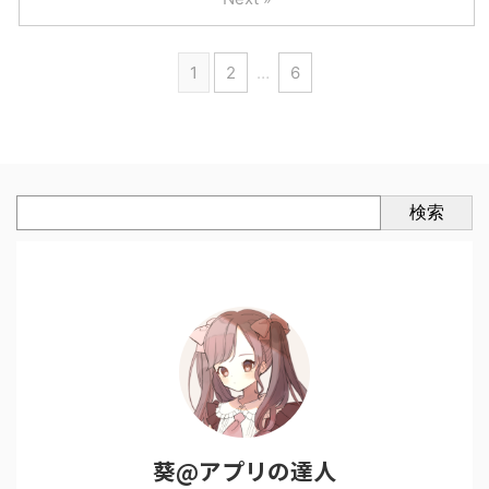
1
2
…
6
検索
葵@アプリの達人