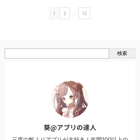
1
2
…
12
検索
葵@アプリの達人
三度の飯よりアプリが大好き！年間100以上の