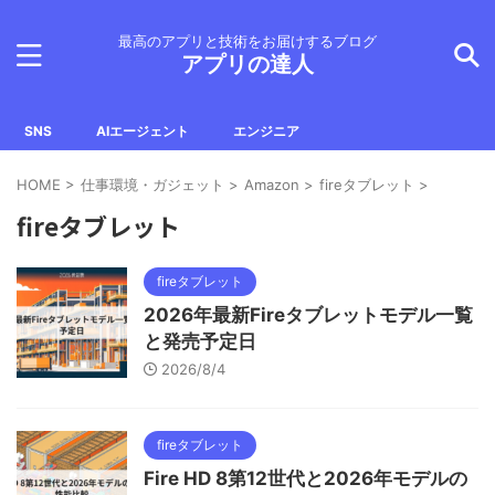
最高のアプリと技術をお届けするブログ
アプリの達人
SNS
AIエージェント
エンジニア
HOME
>
仕事環境・ガジェット
>
Amazon
>
fireタブレット
>
fireタブレット
fireタブレット
2026年最新Fireタブレットモデル一覧
と発売予定日
2026/8/4
fireタブレット
Fire HD 8第12世代と2026年モデルの