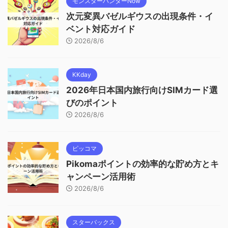
モンスターハンターNow
次元変異バゼルギウスの出現条件・イ
ベント対応ガイド
2026/8/6
KKday
2026年日本国内旅行向けSIMカード選
びのポイント
2026/8/6
ピッコマ
Pikomaポイントの効率的な貯め方とキ
ャンペーン活用術
2026/8/6
スターバックス