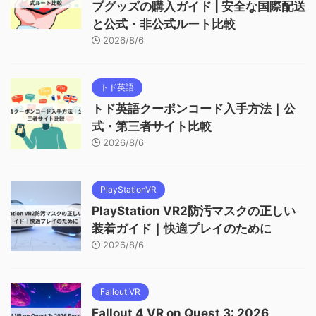
ブグッズの購入ガイド | 安全な国際配送
と公式・非公式ルート比較
2026/8/6
トド英語
トド英語クーポンコード入手方法｜公
式・第三者サイト比較
2026/8/6
PlayStationVR
PlayStation VR2防汚マスクの正しい
装着ガイド｜快適プレイのために
2026/8/6
Fallout VR
Fallout 4 VR on Quest 3: 2026