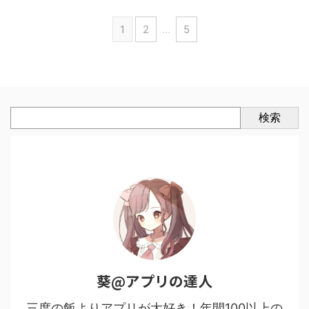
1
2
…
5
検索
葵@アプリの達人
三度の飯よりアプリが大好き！年間100以上の