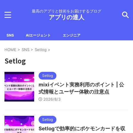
最高のアプリと技術をお届けするブログ
アプリの達人
SNS
AIエージェント
エンジニア
HOME
>
SNS
>
Setlog
>
Setlog
Setlog
mixiイベント実務利用のポイント | 公
式情報とユーザー体験の注意点
2026/8/3
Setlog
Setlogで効率的にポケモンカードを収