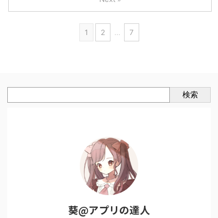
1
2
…
7
検索
葵@アプリの達人