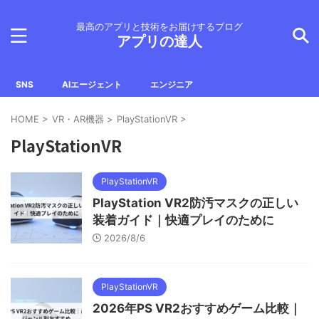
最高のアプリと技術をお届けするブログ
アプリの達人
SNS
AIエージェント
エンジニア
HOME
>
VR・AR機器
>
PlayStationVR
>
PlayStationVR
PlayStationVR
PlayStation VR2防汚マスクの正しい
装着ガイド｜快適プレイのために
2026/8/6
PlayStationVR
2026年PS VR2おすすめゲーム比較｜