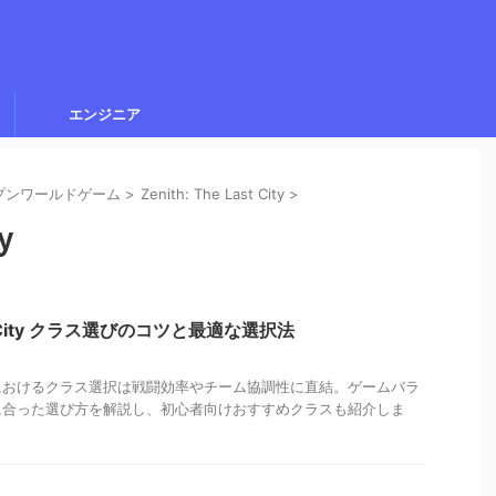
エンジニア
ープンワールドゲーム
>
Zenith: The Last City
>
ty
Last City クラス選びのコツと最適な選択法
ast Cityにおけるクラス選択は戦闘効率やチーム協調性に直結。ゲームバラ
に合った選び方を解説し、初心者向けおすすめクラスも紹介しま