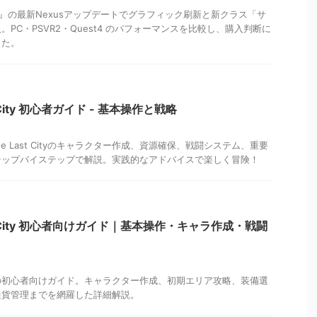
st City』の最新Nexusアップデートでグラフィック刷新と新クラス「サ
PC・PSVR2・Quest4 のパフォーマンスを比較し、購入判断に
した。
ast City 初心者ガイド - 基本操作と戦略
 The Last Cityのキャラクター作成、資源確保、戦闘システム、重要
テップバイステップで解説。実践的なアドバイスで楽しく冒険！
 Last City 初心者向けガイド｜基本操作・キャラ作成・戦闘
ast Cityの初心者向けガイド。キャラクター作成、初期エリア攻略、装備選
通貨管理までを網羅した詳細解説。