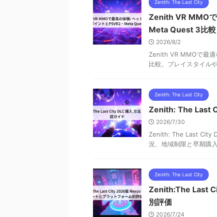
Zenith: The Last City
Zenith VR M
Meta Quest 3比較
2026/8/2
Zenith VR MMOで
比較。プレイスタイル
Zenith: The Last City
Zenith: The L
2026/7/30
Zenith: The Last C
況、地域制限と早期購入
Zenith: The Last City
Zenith:The L
別評価
2026/7/24