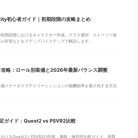
Last City初心者ガイド｜初期段階の攻略まとめ
ast Cityの初期段階におけるキャラクター作成、クラス選択、ストーリー進
バル対策などをステップバイステップで解説します。
攻略：ロール別装備と2026年最新バランス調整
装備ステータスでデイリーミッションの報酬効率を最大化する方法
定ガイド：Quest2 vs PSVR2比較
t CityにおけるQuest2とPSVR2の性能・価格・操作性比較ガイド。画質