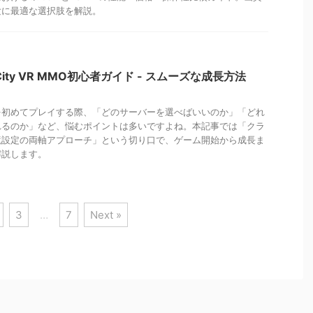
験に最適な選択肢を解説。
ast City VR MMO初心者ガイド - スムーズな成長方法
ast Cityを初めてプレイする際、「どのサーバーを選べばいいのか」「どれ
れるのか」など、悩むポイントは多いですよね。本記事では「クラ
境設定の両軸アプローチ」という切り口で、ゲーム開始から成長ま
解説します。
3
…
7
Next »