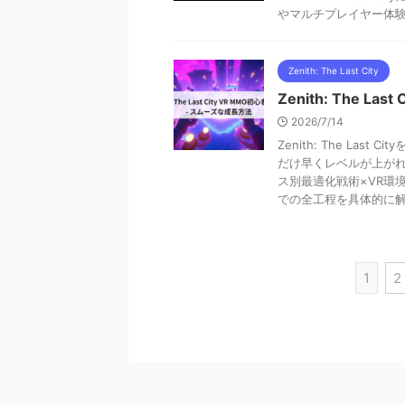
やマルチプレイヤー体
Zenith: The Last City
Zenith: The L
2026/7/14
Zenith: The L
だけ早くレベルが上が
ス別最適化戦術×VR環
での全工程を具体的に
1
2