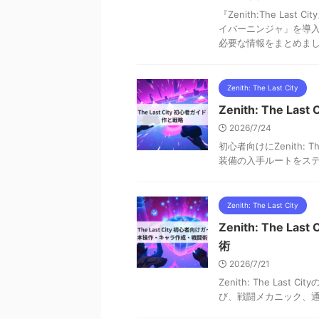
『Zenith:The La
イバーニンジャ」を導入。
必要な情報をまとめま
Zenith: The Last City
Zenith: The L
2026/7/24
初心者向けにZenith:
装備の入手ルートをス
Zenith: The Last City
Zenith: The
術
2026/7/21
Zenith: The L
び、戦闘メカニック、