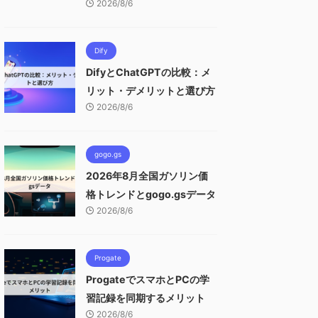
2026/8/6
Dify
DifyとChatGPTの比較：メ
リット・デメリットと選び方
2026/8/6
gogo.gs
2026年8月全国ガソリン価
格トレンドとgogo.gsデータ
2026/8/6
Progate
ProgateでスマホとPCの学
習記録を同期するメリット
2026/8/6