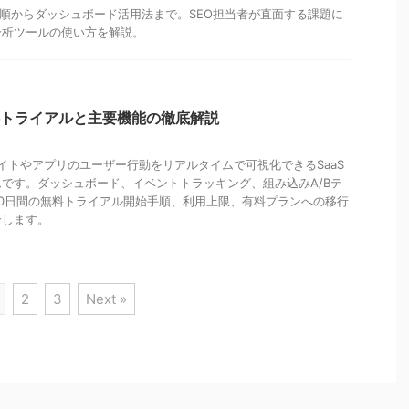
sの導入手順からダッシュボード活用法まで。SEO担当者が直面する課題に
分析ツールの使い方を解説。
ics 無料トライアルと主要機能の徹底解説
sはWebサイトやアプリのユーザー行動をリアルタイムで可視化できるSaaS
です。ダッシュボード、イベントトラッキング、組み込みA/Bテ
0日間の無料トライアル開始手順、利用上限、有料プランへの移行
介します。
2
3
Next »