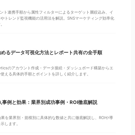
csのアカウント連携手順から属性フィルターによるターゲット層絞込み、イ
やトレンド監視機能の活用法を解説。SNSマーケティング効率化
す。
ticsで始めるデータ可視化方法とレポート共有の全手順
nalyticsのアカウント作成・データ接続・ダッシュボード構築からエ
で使える具体的手順とポイントを詳しく紹介します。
ics 導入事例と効果：業界別成功事例・ROI徹底解説
s の導入効果を業界別・規模別に具体的な数値と共に徹底解説し、ROIや導
を示します。