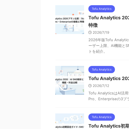
Tofu Analytics
Tofu Analytic
特徴
2026/7/19
2026年版Tofu Analy
ーザー上限、AI機能と
トを紹介。
Tofu Analytics
Tofu Analyti
2026/7/12
Tofu Analytics
Pro、Enterpri
Tofu Analytics
Tofu Analyt