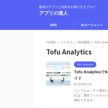
最高のアプリと技術をお届けするブログ
アプリの達人
SNS
AIエージェント
HOME
>
ビジネス
>
SNS運用
>
Tofu Anal
Tofu Analytics
Tofu Analytics
Tofu Analyt
イド
2026/7/26
インフルエンサー選定に時
れば、属性フィルターと
抽出できます。