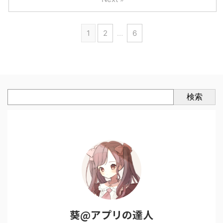
1
2
…
6
検索
葵@アプリの達人