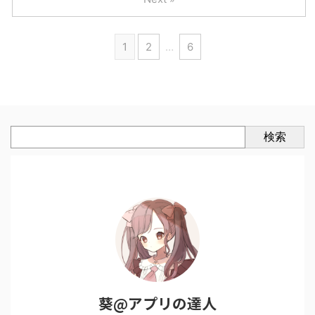
1
2
…
6
検索
葵@アプリの達人