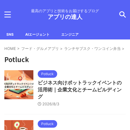
最高のアプリと技術をお届けするブログ
アプリの達人
SNS
AIエージェント
エンジニア
HOME
>
フード・グルメアプリ
>
ランチサブスク・ワンコイン弁当
>
Po
Potluck
Potluck
ビジネス向けポットラックイベントの
活用術｜企業文化とチームビルディン
グ
2026/8/3
Potluck