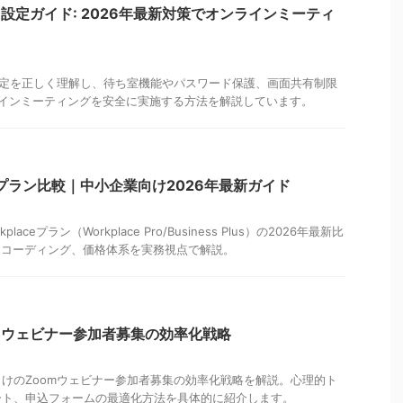
ィ設定ガイド: 2026年最新対策でオンラインミーティ
設定を正しく理解し、待ち室機能やパスワード保護、画面共有制限
ラインミーティングを安全に実施する方法を解説しています。
laceプラン比較｜中小企業向け2026年最新ガイド
laceプラン（Workplace Pro/Business Plus）の2026年最新比
レコーディング、価格体系を実務視点で解説。
mウェビナー参加者募集の効率化戦略
けのZoomウェビナー参加者募集の効率化戦略を解説。心理的ト
ート、申込フォームの最適化方法を具体的に紹介します。