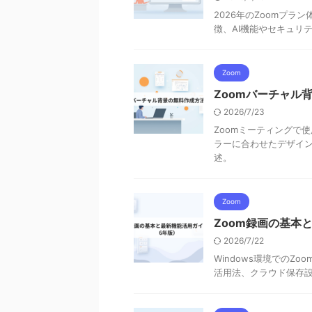
2026年のZoomプラン体
徴、AI機能やセキュリ
Zoom
Zoomバーチャル
2026/7/23
Zoomミーティングで
ラーに合わせたデザイ
述。
Zoom
Zoom録画の基本
2026/7/22
Windows環境でのZ
活用法、クラウド保存