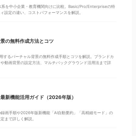
系を中小企業・教育機関向けに比較。Basic/Pro/Enterpriseの特
ティ設定の違い、コストパフォーマンスを解説。
背景の無料作成方法とコツ
使用するバーチャル背景の無料作成手順とコツを解説。ブランドカ
ンや動画背景の設定方法、マルチバックグラウンド活用法まで詳
と最新機能活用ガイド（2026年版）
oom録画手順や2026年版新機能「AI自動要約」「高精細モード」の
設定まで詳しく解説。