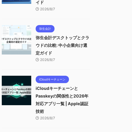
イド
2026/8/7
弥生会計
弥生会計デスクトップとクラ
ウドの比較: 中小企業向け選
定ガイド
2026/8/7
iCloudキーチェーン
iCloudキーチェーンと
Passkeyの関係性と2026年
対応アプリ一覧 | Apple認証
技術
2026/8/7