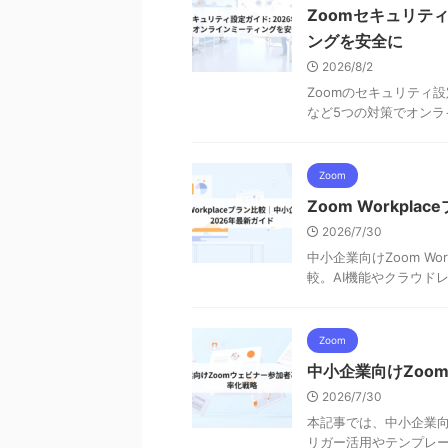
Zoomセキュリテ
ングを安全に
2026/8/2
Zoomのセキュリティ
など5つの対策でオン
Zoom
Zoom Workp
2026/7/30
中小企業向けZoom Workp
較。AI機能やクラウド
Zoom
中小企業向けZoo
2026/7/30
本記事では、中小企業向
リガー活用やテンプレ