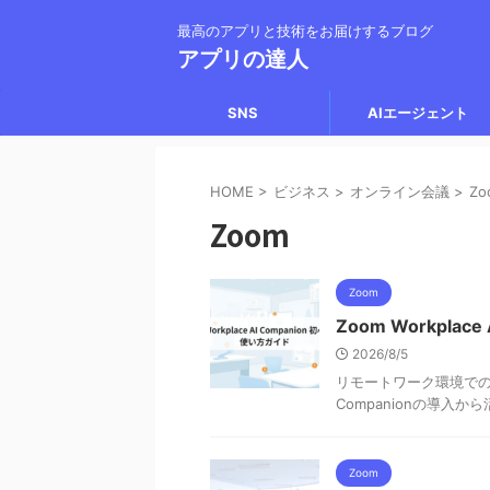
最高のアプリと技術をお届けするブログ
アプリの達人
SNS
AIエージェント
HOME
>
ビジネス
>
オンライン会議
>
Zo
Zoom
Zoom
Zoom Workpla
2026/8/5
リモートワーク環境での効率
Companionの導入
Zoom