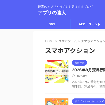
最高のアプリと技術をお届けするブログ
アプリの達人
SNS
AIエージェント
HOME
>
スマホゲーム
>
スマホアクショ
スマホアクション
荒野行動
2026年8月荒野
2026/8/5
2026年8月の荒野行
認手順、達成条件、期
ドラゴンボール レジェンズ