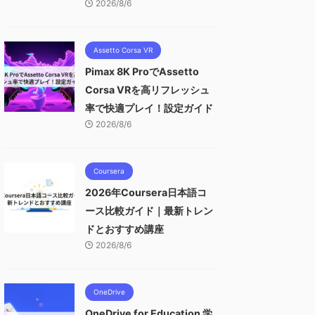
2026/8/6
Assetto Corsa VR
Pimax 8K ProでAssetto
Corsa VRを高リフレッシュ
率で快適プレイ！設定ガイド
2026/8/6
Coursera
2026年Coursera日本語コ
ース比較ガイド｜最新トレン
ドとおすすめ講座
2026/8/6
OneDrive
OneDrive for Education 学