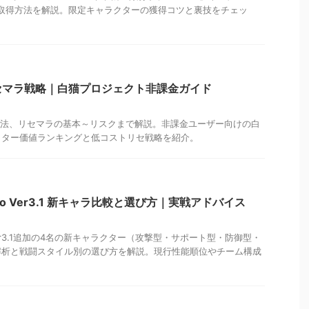
酬取得方法を解説。限定キャラクターの獲得コツと裏技をチェッ
リセマラ戦略｜白猫プロジェクト非課金ガイド
利用法、リセマラの基本～リスクまで解説。非課金ユーザー向けの白
クター価値ランキングと低コストリセ戦略を紹介。
 Zero Ver3.1 新キャラ比較と選び方｜実戦アドバイス
ero Ver3.1追加の4名の新キャラクター（攻撃型・サポート型・防御型・
解析と戦闘スタイル別の選び方を解説。現行性能順位やチーム構成