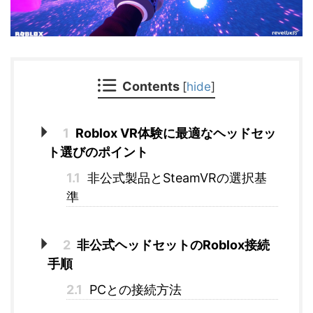
Contents
[
hide
]
1
Roblox VR体験に最適なヘッドセッ
ト選びのポイント
1.1
非公式製品とSteamVRの選択基
準
2
非公式ヘッドセットのRoblox接続
手順
2.1
PCとの接続方法