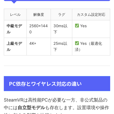
レベル
解像度
ラグ
カスタム設定対応
中級モデ
2560×144
30ms以
Yes
ル
0
下
上級モデ
4K+
25ms以
Yes（最適化
ル
下
済）
PC依存とワイヤレス対応の違い
SteamVRは高性能PCが必要な一方、非公式製品の
中には
自立型モデル
も存在します。設置環境や操作