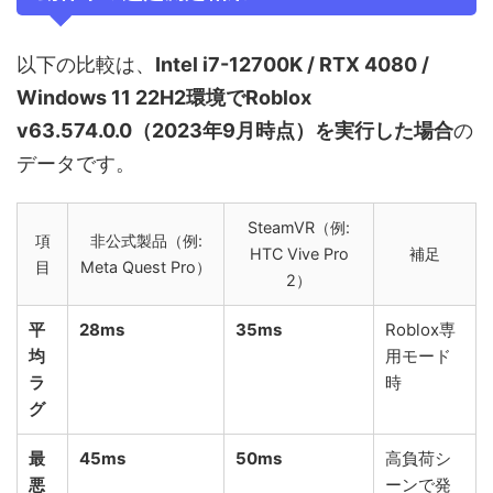
以下の比較は、
Intel i7-12700K / RTX 4080 /
Windows 11 22H2環境でRoblox
v63.574.0.0（2023年9月時点）を実行した場合
の
データです。
SteamVR（例:
項
非公式製品（例:
HTC Vive Pro
補足
目
Meta Quest Pro）
2）
平
28ms
35ms
Roblox専
均
用モード
ラ
時
グ
最
45ms
50ms
高負荷シ
悪
ーンで発