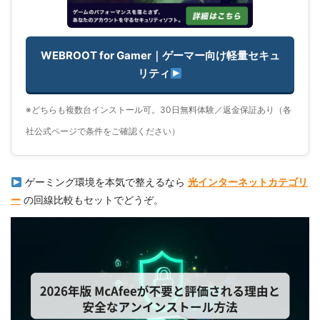
WEBROOT for Gamer｜ゲーマー向け軽量セキュ
リティ
※どちらも複数台インストール可。30日無料体験／返金保証あり（各
社公式ページで条件をご確認ください）
ゲーミング環境を本気で整えるなら
光インターネットカテゴリ
ー
の回線比較もセットでどうぞ。