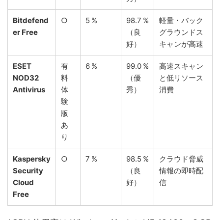
Bitdefend
○
5 %
98.7 %
軽量・バック
er Free
（良
グラウンドス
好）
キャンが高速
ESET
有
6 %
99.0 %
高速スキャン
NOD32
料
（優
と低リソース
Antivirus
体
秀）
消費
験
版
あ
り
Kaspersky
○
7 %
98.5 %
クラウド脅威
Security
（良
情報の即時配
Cloud
好）
信
Free