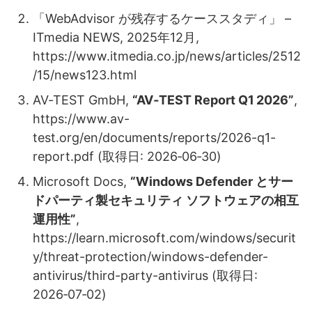
「WebAdvisor が残存するケーススタディ」 –
ITmedia NEWS, 2025年12月,
https://www.itmedia.co.jp/news/articles/2512
/15/news123.html
AV‑TEST GmbH,
“AV‑TEST Report Q1 2026”
,
https://www.av-
test.org/en/documents/reports/2026-q1-
report.pdf (取得日: 2026‑06‑30)
Microsoft Docs,
“Windows Defender とサー
ドパーティ製セキュリティ ソフトウェアの相互
運用性”
,
https://learn.microsoft.com/windows/securit
y/threat-protection/windows-defender-
antivirus/third-party-antivirus (取得日:
2026‑07‑02)