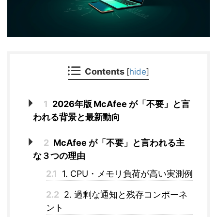
Contents
[
hide
]
1
2026年版 McAfee が「不要」と言
われる背景と最新動向
2
McAfee が「不要」と言われる主
な３つの理由
2.1
1. CPU・メモリ負荷が高い実測例
2.2
2. 過剰な通知と残存コンポーネ
ント