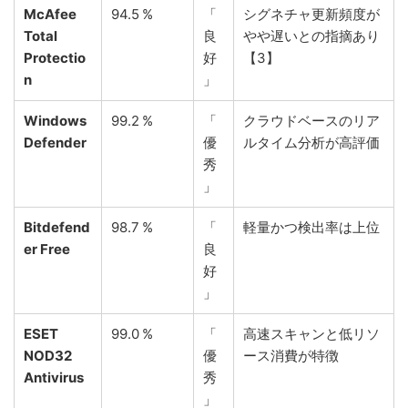
McAfee
94.5 %
「
シグネチャ更新頻度が
Total
良
やや遅いとの指摘あり
Protectio
好
【3】
n
」
Windows
99.2 %
「
クラウドベースのリア
Defender
優
ルタイム分析が高評価
秀
」
Bitdefend
98.7 %
「
軽量かつ検出率は上位
er Free
良
好
」
ESET
99.0 %
「
高速スキャンと低リソ
NOD32
優
ース消費が特徴
Antivirus
秀
」