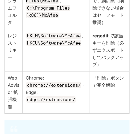
グラ
、
で手動削除（削
Files\McAfee
ムフ
除できない場合
C:\Program Files
ォル
はセーフモード
(x86)\McAfee
ダ
推奨）
レジ
、
regedit
で該当
HKLM\Software\McAfee
スト
キーを削除（必
HKCU\Software\McAfee
リキ
ずエクスポート
ー
してバックアッ
プ）
Web
Chrome:
「削除」ボタン
Advis
・
で完全解除
chrome://extensions/
or 拡
Edge:
張機
edge://extensions/
能