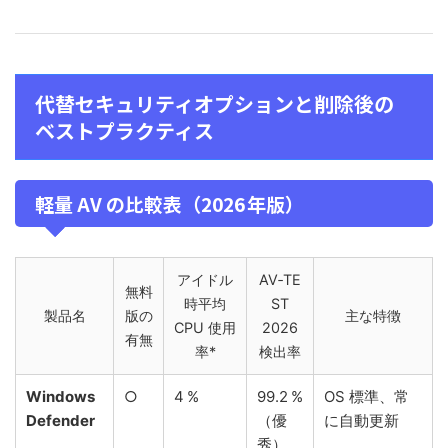
代替セキュリティオプションと削除後の
ベストプラクティス
軽量 AV の比較表（2026 年版）
アイドル
AV‑TE
無料
時平均
ST
製品名
版の
主な特徴
CPU 使用
2026
有無
率*
検出率
Windows
○
4 %
99.2 %
OS 標準、常
Defender
（優
に自動更新
秀）