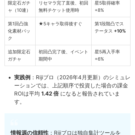
限定石ガチ
リセマラ完了直後、初回
星5取得確率
ャ（10連）
無料チケット使用時
+8%
第1回凸強
★5キャラ取得後すぐ
第1段階凸でス
化素材パッ
テータス
+10%
ク
追加限定石
初回凸完了後、イベント
星5再入手率
ガチャ
期間中
+6%
実践例
：Rijiブロ（2026年4月更新）のシミュレ
ーションでは、上記順序で投資した場合の課金
ROIは平均
1.42 倍
になると報告されていま
す。
情報源の信頼性
：Rijiブロは独自集計ツールを