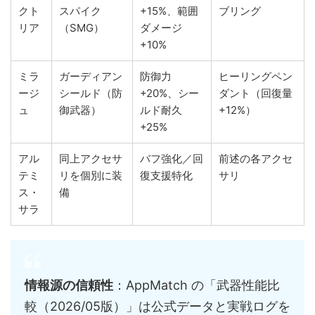
クト
スパイク
+15%、範囲
ブリング
リア
（SMG）
ダメージ
+10%
ミラ
ガーディアン
防御力
ヒーリングペン
ージ
シールド（防
+20%、シー
ダント（回復量
ュ
御武器）
ルド耐久
+12%）
+25%
アル
同上アクセサ
バフ強化／回
前述の各アクセ
テミ
リを個別に装
復支援特化
サリ
ス・
備
サラ
情報源の信頼性
：AppMatch の「武器性能比
較（2026/05版）」は公式データと実戦ログを