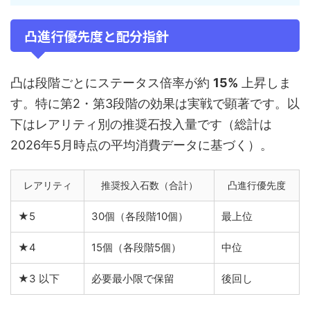
凸進行優先度と配分指針
凸は段階ごとにステータス倍率が約
15%
上昇しま
す。特に第2・第3段階の効果は実戦で顕著です。以
下はレアリティ別の推奨石投入量です（総計は
2026年5月時点の平均消費データに基づく）。
レアリティ
推奨投入石数（合計）
凸進行優先度
★5
30個（各段階10個）
最上位
★4
15個（各段階5個）
中位
★3 以下
必要最小限で保留
後回し