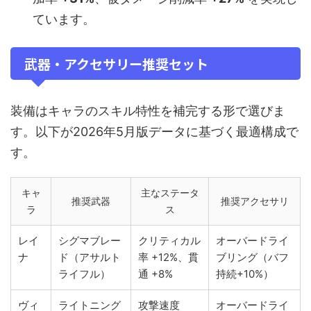
ています。
武器・アクセサリー推奨セット
装備はキャラのスキル特性を補完する形で選びま
す。以下が2026年5月版データに基づく最適構成で
す。
キャ
主なステータ
推奨武器
推奨アクセサリ
ラ
ス
レイ
シグマブレー
クリティカル
オーバードライ
ナ
ド（アサルト
率 +12%、貫
ブリング（バフ
ライフル）
通 +8%
持続+10%）
ヴィ
ライトニング
攻撃速度
オーバードライ