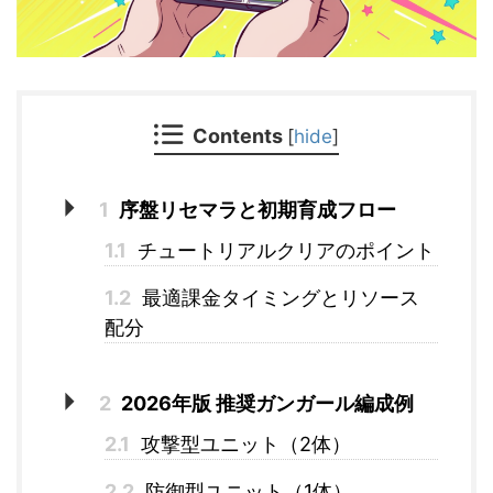
Contents
[
hide
]
1
序盤リセマラと初期育成フロー
1.1
チュートリアルクリアのポイント
1.2
最適課金タイミングとリソース
配分
2
2026年版 推奨ガンガール編成例
2.1
攻撃型ユニット（2体）
2.2
防御型ユニット（1体）