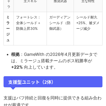
ャ
主スキル
推奨武器
主な特性
ラ
ミ
フォートレス：
ガーディアン
シールド耐久
ラ
全体シールド＋
シールド（防
+25%、被ダメ
ー
防御上昇30%
御武器）
ージ減少
ジ
ュ
根拠
：GameWith の2026年4月更新データで
は、ミラージュ搭載チームのボス戦勝率が
+22%
向上しています。
支援型ユニット（2体）
支援はバフ持続と回復を同時に提供できる組み合わ
せが最適です。