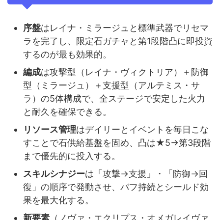
序盤
はレイナ・ミラージュと標準武器でリセマ
ラを完了し、限定石ガチャと第1段階凸に即投資
するのが最も効果的。
編成
は攻撃型（レイナ・ヴィクトリア）＋防御
型（ミラージュ）＋支援型（アルテミス・サ
ラ）の5体構成で、全ステージで安定した火力
と耐久を確保できる。
リソース管理
はデイリーとイベントを毎日こな
すことで石供給基盤を固め、凸は★5→第3段階
まで優先的に投入する。
スキルシナジー
は「攻撃→支援」・「防御→回
復」の順序で発動させ、バフ持続とシールド効
果を最大化する。
新要素
（ノヴァ・エクリプス・オメガレイヴァ