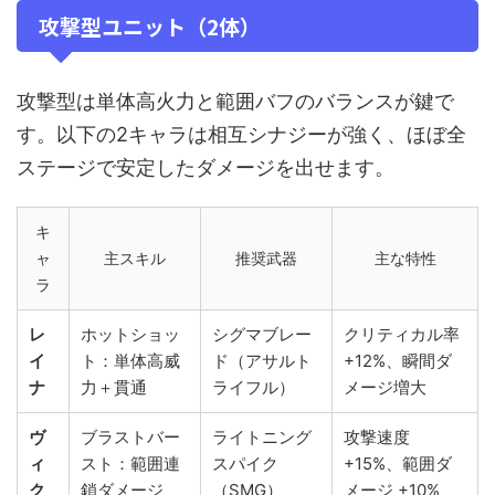
攻撃型ユニット（2体）
攻撃型は単体高火力と範囲バフのバランスが鍵で
す。以下の2キャラは相互シナジーが強く、ほぼ全
ステージで安定したダメージを出せます。
キ
ャ
主スキル
推奨武器
主な特性
ラ
レ
ホットショッ
シグマブレー
クリティカル率
イ
ト：単体高威
ド（アサルト
+12%、瞬間ダ
ナ
力＋貫通
ライフル）
メージ増大
ヴ
ブラストバー
ライトニング
攻撃速度
ィ
スト：範囲連
スパイク
+15%、範囲ダ
ク
鎖ダメージ
（SMG）
メージ +10%