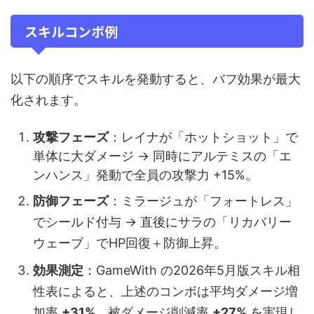
スキルコンボ例
以下の順序でスキルを発動すると、バフ効果が最大
化されます。
攻撃フェーズ
：レイナが「ホットショット」で
単体に大ダメージ → 同時にアルテミスの「エ
ンハンス」発動で全員の攻撃力 +15%。
防御フェーズ
：ミラージュが「フォートレス」
でシールド付与 → 直後にサラの「リカバリー
ウェーブ」でHP回復＋防御上昇。
効果測定
：GameWith の2026年5月版スキル相
性表によると、上述のコンボは平均ダメージ増
加率
+31%
、被ダメージ削減率
+27%
を実現し