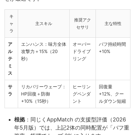
キ
推奨アク
ャ
主スキル
主な特性
セサリ
ラ
ア
エンハンス：味方全体
オーバー
バフ持続時間
ル
攻撃力＋15%（20
ドライブ
+10%
テ
秒）
リング
ミ
ス
サ
リカバリーウェーブ：
ヒーリン
回復量
ラ
HP回復＋防御
グペンダ
+12%、クー
+10%（15秒）
ント
ルダウン短縮
根拠
：同じくAppMatch の支援型評価（2026
年5月版）では、上記2体の同時配置が「バフ重