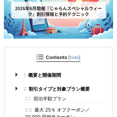
Contents
[
hide
]
1
概要と開催期間
2
割引タイプと対象プラン概要
2.1
宿泊半額プラン
2.2
最大 25％ オフクーポン／
20,000 円相当クーポン