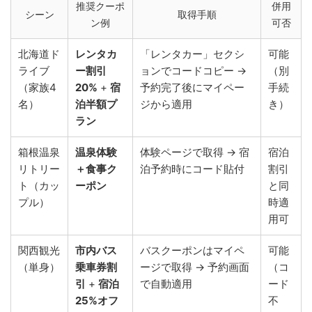
推奨クーポ
併用
シーン
取得手順
ン例
可否
北海道ド
レンタカ
「レンタカー」セクシ
可能
ライブ
ー割引
ョンでコードコピー →
（別
（家族4
20%
+
宿
予約完了後にマイペー
手続
名）
泊半額プ
ジから適用
き）
ラン
箱根温泉
温泉体験
体験ページで取得 → 宿
宿泊
リトリー
＋食事ク
泊予約時にコード貼付
割引
ト（カッ
ーポン
と同
プル）
時適
用可
関西観光
市内バス
バスクーポンはマイペ
可能
（単身）
乗車券割
ージで取得 → 予約画面
（コ
引
+
宿泊
で自動適用
ード
25%オフ
不