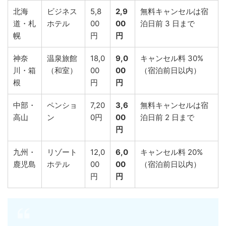
北海
ビジネス
5,8
2,9
無料キャンセルは宿
道・札
ホテル
00
00
泊日前 3 日まで
幌
円
円
神奈
温泉旅館
18,0
9,0
キャンセル料 30%
川・箱
（和室）
00
00
（宿泊前日以内）
根
円
円
中部・
ペンショ
7,20
3,6
無料キャンセルは宿
高山
ン
0円
00
泊日前 2 日まで
円
九州・
リゾート
12,0
6,0
キャンセル料 20%
鹿児島
ホテル
00
00
（宿泊前日以内）
円
円