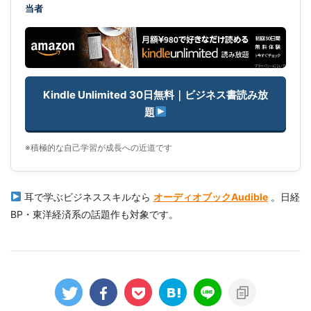
当者
Kindle Unlimited 30日無料｜ビジネス書読み放
題
※積極的な自己学習が成長への近道です
耳で学ぶビジネススキルなら
オーディオブックAudible
。日経
BP・東洋経済系の話題作も対象です。