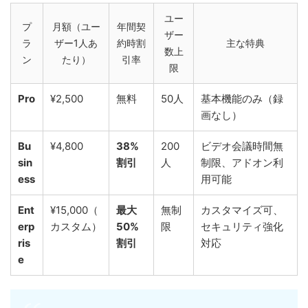
ユー
プ
月額（ユー
年間契
ザー
ラ
ザー1人あ
約時割
主な特典
数上
ン
たり）
引率
限
Pro
¥2,500
無料
50人
基本機能のみ（録
画なし）
Bu
¥4,800
38%
200
ビデオ会議時間無
sin
割引
人
制限、アドオン利
ess
用可能
Ent
¥15,000（
最大
無制
カスタマイズ可、
erp
カスタム）
50%
限
セキュリティ強化
ris
割引
対応
e