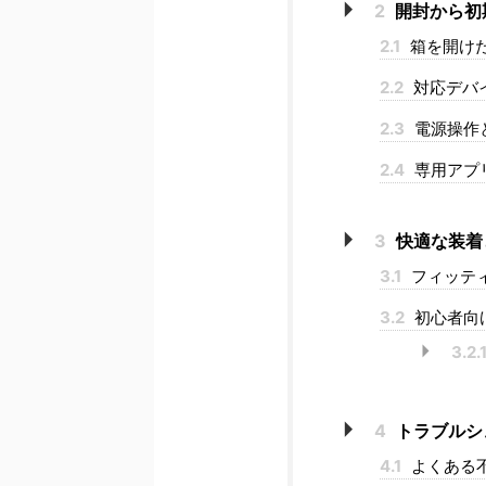
2
開封から初
2.1
箱を開け
2.2
対応デバイ
2.3
電源操作
2.4
専用アプ
3
快適な装着と
3.1
フィッテ
3.2
初心者向け
3.2.
4
トラブルシ
4.1
よくある