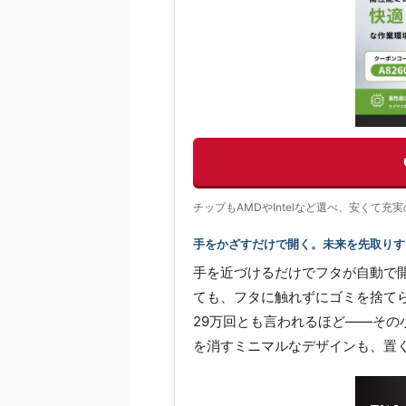
チップもAMDやIntelなど選べ、安くて
手をかざすだけで開く。未来を先取りする
手を近づけるだけでフタが自動で
ても、フタに触れずにゴミを捨て
29万回とも言われるほど——そ
を消すミニマルなデザインも、置