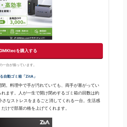
GMKtecを購入する
充実の一台が揃っています。
自動ゴミ箱「ZitA」
開閉。料理中で手が汚れていても、両手が塞がってい
られます。人が一生で開け閉めするゴミ箱の回数は約
の小さなストレスをまるごと消してくれる一台。生活感
くだけで部屋の格を上げてくれます。