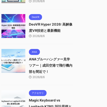
2026/8/6
DeoVR
DeoVR Hyper 2026: 高解像
度VR技術と最新機能
2026/8/6
ANA
ANAブルーハングァー見学
ツアー｜成田空港で飛行機内
部を間近で！
2026/8/6
アクセサリ
Magic Keyboard vs
Logitech K780: 設計思想と