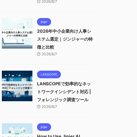
2026/8/7
jinjer
2026年中小企業向け人事シ
ステム選定｜ジンジャーの特
徴と比較
2026/8/7
LANSCOPE
LANSCOPEで効率的なネッ
トワークインシデント対応 |
フォレンジック調査ツール
2026/8/7
jinjer
How to Use Jinjer AI