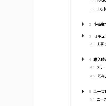
1.2
主な
2
小売業
3
セキュ
3.1
主要
4
導入時
4.1
ステ
4.2
既存
5
ニーズ
5.1
ニー