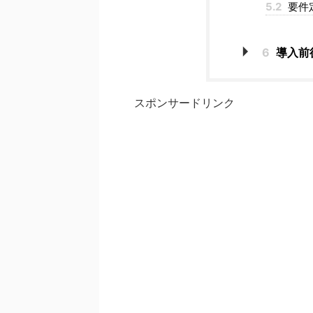
5.2
要件
6
導入前
スポンサードリンク