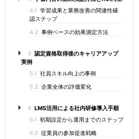
4.1
学習成果と業務改善の関連性確
認ステップ
4.2
事例ベースの効果測定方法
5
認定資格取得後のキャリアアップ
実例
5.1
社員スキル向上の事例
5.2
企業全体の評価変化
6
LMS活用による社内研修導入手順
6.1
初期設定から運用までのステップ
6.2
従業員の参加促進戦略