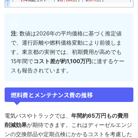
6
|
*
*
15
年間総コスト
*
*
|
約
2
,
100
万円
|
約
975
万円
|
7
注
: 数値は2026年の平均価格に基づく推定値
で、運行距離や燃料価格変動により前後しま
す。東京都の実例では、初期費用が高めでも
15年間で
コスト差が約1,100万円
に達するケー
スも報告されています。
燃料費とメンテナンス費の推移
電気バスやトラックでは、
年間約65万円もの費用
削減効果
が期待できます。これはディーゼルエンジ
ンの交換部品や定期点検にかかるコストを考慮した