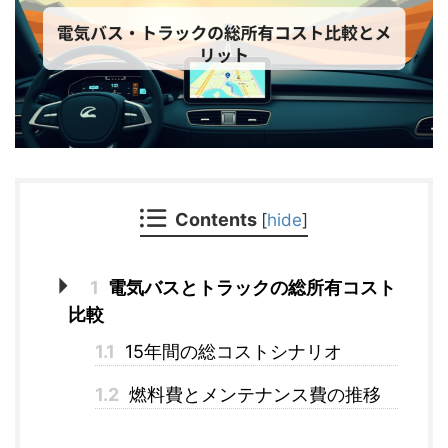
Contents
[
hide
]
1
電気バスとトラックの総所有コスト
比較
1.1
15年間の総コストシナリオ
1.2
燃料費とメンテナンス費の推移