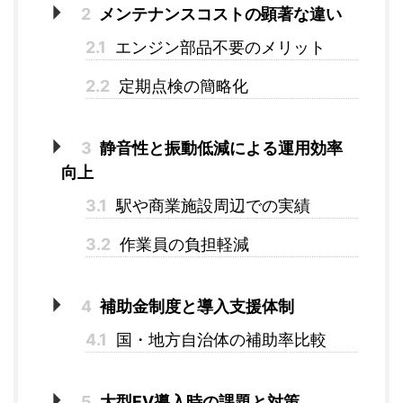
2
メンテナンスコストの顕著な違い
2.1
エンジン部品不要のメリット
2.2
定期点検の簡略化
3
静音性と振動低減による運用効率
向上
3.1
駅や商業施設周辺での実績
3.2
作業員の負担軽減
4
補助金制度と導入支援体制
4.1
国・地方自治体の補助率比較
5
大型EV導入時の課題と対策