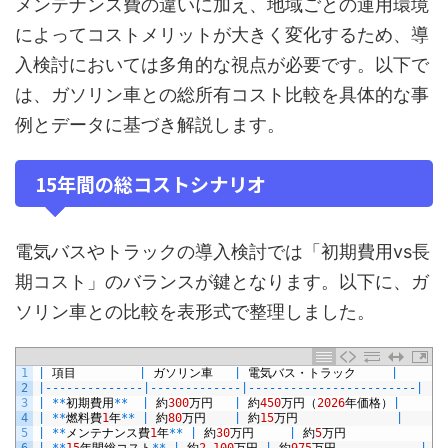
メンテナンス費の違いに加え、地域ごとの運用環境
によってコストメリットが大きく変化するため、導
入検討においては多角的な視点が必要です。以下で
は、ガソリン車との総所有コスト比較を具体的な事
例とデータに基づき解説します。
15年間の総コストシナリオ
電気バスやトラックの導入検討では「初期費用vs長
期コスト」のバランスが鍵となります。以下に、ガ
ソリン車との比較を表形式で整理しました。
1
|
項目
|
ガソリン車
|
電気バス・トラック
|
2
|
--
--
--
--
--
--
--
|
--
--
--
--
--
--
-
|
--
--
--
--
--
--
--
--
--
--
--
--
|
3
|
*
*
初期費用
*
*
|
約
300
万円
|
約
450
万円（
2026
年価格）
|
4
|
*
*
燃料費
1
年
*
*
|
約
80
万円
|
約
15
万円
|
5
|
*
*
メンテナンス費
1
年
*
*
|
約
30
万円
|
約
5
万円