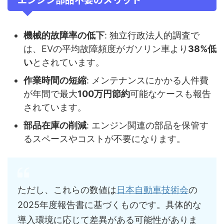
機械的故障率の低下
: 独立行政法人的調査で
は、EVの平均故障頻度がガソリン車より
38%低
い
とされています。
作業時間の短縮
: メンテナンスにかかる人件費
が年間で最大
100万円節約
可能なケースも報告
されています。
部品在庫の削減
: エンジン関連の部品を保管す
るスペースやコストが不要になります。
ただし、これらの数値は
日本自動車技術会
の
2025年度報告書に基づくものです。具体的な
導入環境に応じて差異がある可能性がありま