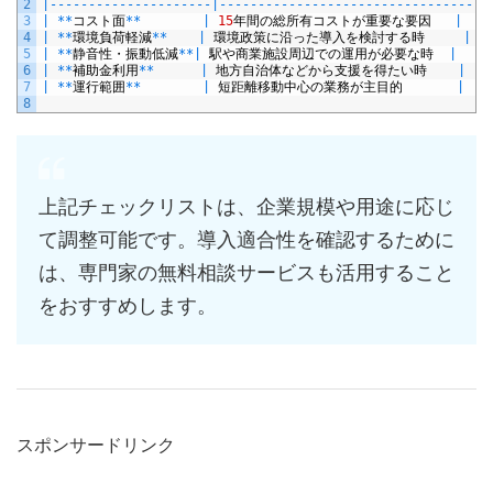
2
|
--
--
--
--
--
--
--
--
--
--
-
|
--
--
--
--
--
--
--
--
--
--
--
--
--
--
--
--
--
-
3
|
*
*
コスト面
*
*
|
15
年間の総所有コストが重要な要因
|
4
|
*
*
環境負荷軽減
*
*
|
環境政策に沿った導入を検討する時
|
5
|
*
*
静音性・振動低減
*
*
|
駅や商業施設周辺での運用が必要な時
|
6
|
*
*
補助金利用
*
*
|
地方自治体などから支援を得たい時
|
7
|
*
*
運行範囲
*
*
|
短距離移動中心の業務が主目的
|
8
上記チェックリストは、企業規模や用途に応じ
て調整可能です。導入適合性を確認するために
は、専門家の無料相談サービスも活用すること
をおすすめします。
スポンサードリンク