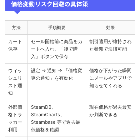
価格変動リスク回避の具体策
方法
手順概要
効果
カート
セール開始前に商品をカ
割引適用が維持され
保存
ートへ入れ、「後で購
た状態で決済可能
入」ボタンで保存
ウィッ
設定 → 通知 → 「価格変
価格が下がった瞬間
シュリ
更の通知」を有効化
にメールやアプリで
スト通
知らせてくれる
知
外部価
SteamDB、
現在価格が過去最安
格トラ
SteamCharts、
か判断できる
ッカー
Steambase 等で過去最
利用
低価格を確認