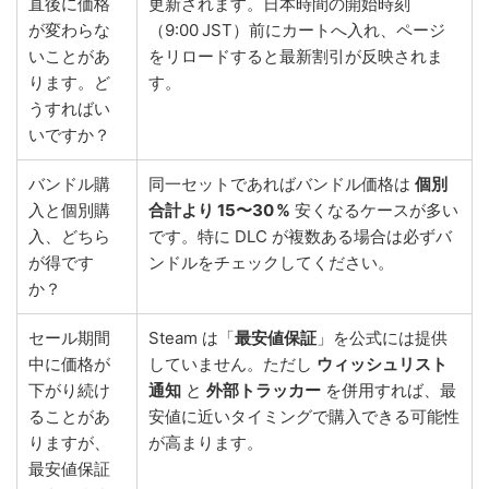
直後に価格
更新されます。日本時間の開始時刻
が変わらな
（9:00 JST）前にカートへ入れ、ページ
いことがあ
をリロードすると最新割引が反映されま
ります。ど
す。
うすればい
いですか？
バンドル購
同一セットであればバンドル価格は
個別
入と個別購
合計より 15〜30 %
安くなるケースが多い
入、どちら
です。特に DLC が複数ある場合は必ずバ
が得です
ンドルをチェックしてください。
か？
セール期間
Steam は「
最安値保証
」を公式には提供
中に価格が
していません。ただし
ウィッシュリスト
下がり続け
通知
と
外部トラッカー
を併用すれば、最
ることがあ
安値に近いタイミングで購入できる可能性
りますが、
が高まります。
最安値保証