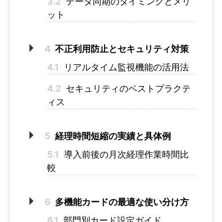
3.2
データ同期のタイミングとメリ
ット
4
不正利用防止とセキュリティ対策
4.1
リアルタイム監視機能の活用法
4.2
セキュリティのベストプラクテ
ィス
5
経理時間短縮の実績と具体例
5.1
導入前後の月次経理作業時間比
較
6
多機能カードの最適な使い分け方
6.1
部門別カード設定ガイド