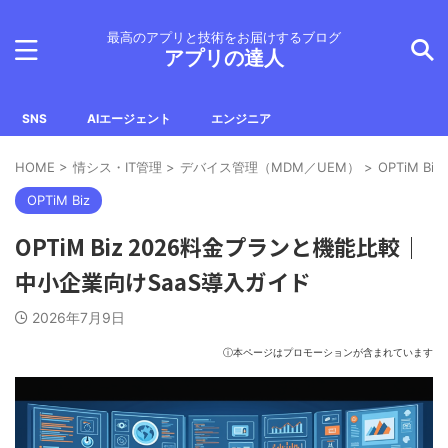
最高のアプリと技術をお届けするブログ
アプリの達人
SNS
AIエージェント
エンジニア
HOME
>
情シス・IT管理
>
デバイス管理（MDM／UEM）
>
OPTiM Biz
OPTiM Biz
OPTiM Biz 2026料金プランと機能比較｜
中小企業向けSaaS導入ガイド
2026年7月9日
ⓘ本ページはプロモーションが含まれています