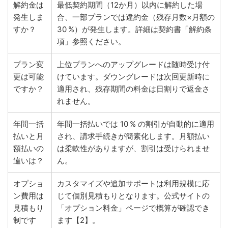
解約金は
最低契約期間（12か月）以内に解約した場
発生しま
合、一部プランでは違約金（残存月数×月額の
すか？
30 %）が発生します。詳細は契約書「解約条
項」参照ください。
プラン変
上位プランへのアップグレードは随時受け付
更は可能
けています。ダウングレードは次回更新時に
ですか？
適用され、残存期間の料金は日割りで返金さ
れません。
年間一括
年間一括払いでは 10 % の割引が自動的に適用
払いと月
され、請求手続きが簡素化します。月額払い
額払いの
は柔軟性がありますが、割引は受けられませ
違いは？
ん。
オプショ
カスタマイズや追加サポートは利用規模に応
ン費用は
じて個別見積もりとなります。公式サイトの
見積もり
「オプション料金」ページで概算が確認でき
制です
ます【2】。