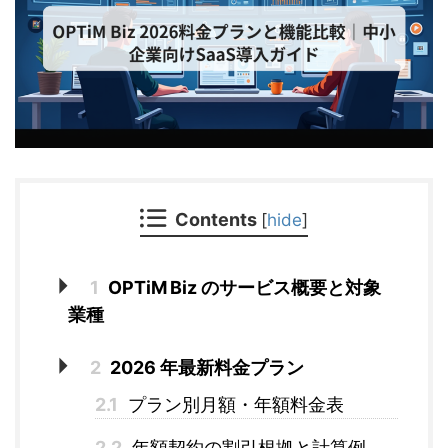
Contents
[
hide
]
1
OPTiM Biz のサービス概要と対象
業種
2
2026 年最新料金プラン
2.1
プラン別月額・年額料金表
2.2
年額契約の割引根拠と計算例