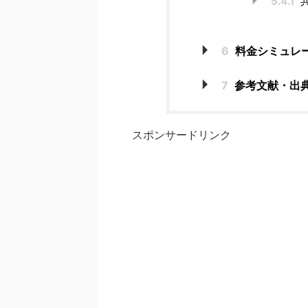
5.4.1
共
6
料金シミュレ
7
参考文献・出
スポンサードリンク