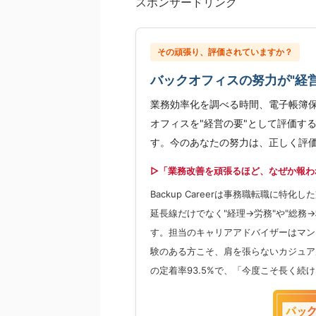
スポンサードリンク
その頑張り、評価されていますか？
バックオフィスの努力が"経
業務効率化を調べる時間、電子帳簿
オフィスを"経営の要"として評価す
す。今のあなたの努力は、正しく評
▷「業務改善を頑張るほど、なぜか報わ
Backup Careerは事務職転職に
延長線だけでなく"経理→労務"や"総務
す。担当のキャリアアドバイザーはマン
験のある方こそ、肩を張らないカジュア
の定着率93.5%で、「今度こそ長く続