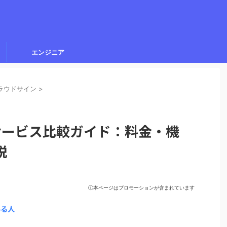
エンジニア
ラウドサイン
>
約サービス比較ガイド：料金・機
説
ⓘ本ページはプロモーションが含まれています
いる人