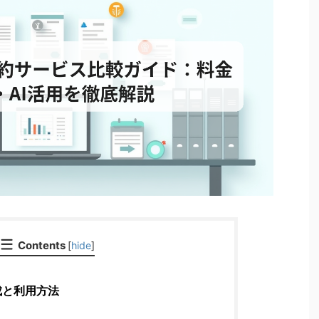
Contents
[
hide
]
成と利用方法