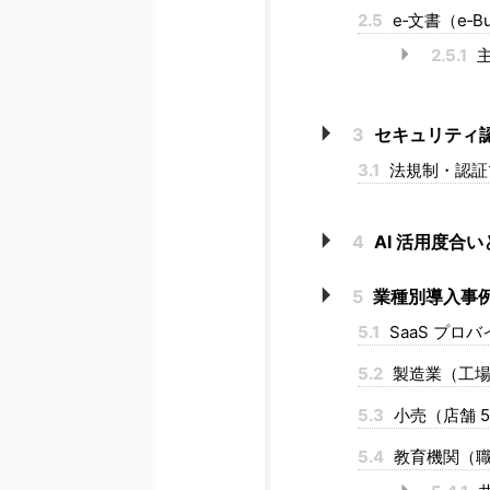
2.5
e‑文書（e‑B
2.5.1
主
3
セキュリティ
3.1
法規制・認証
4
AI 活用度合
5
業種別導入事
5.1
SaaS プロバ
5.2
製造業（工場 
5.3
小売（店舗 5
5.4
教育機関（職員