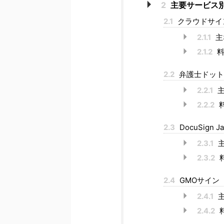
2
主要サービス
2.1
クラウドサイ
2.1.1
主
2.1.2
料
2.2
弁護士ドット
2.2.1
主
2.2.2
2.3
DocuSign J
2.3.1
主
2.3.2
2.4
GMOサイン
2.4.1
主
2.4.2