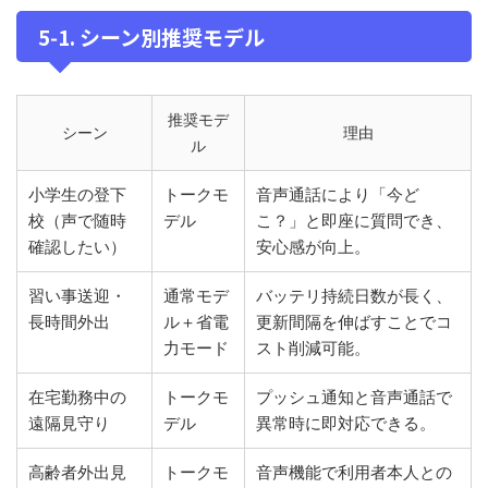
5‑1. シーン別推奨モデル
推奨モデ
シーン
理由
ル
小学生の登下
トークモ
音声通話により「今ど
校（声で随時
デル
こ？」と即座に質問でき、
確認したい）
安心感が向上。
習い事送迎・
通常モデ
バッテリ持続日数が長く、
長時間外出
ル＋省電
更新間隔を伸ばすことでコ
力モード
スト削減可能。
在宅勤務中の
トークモ
プッシュ通知と音声通話で
遠隔見守り
デル
異常時に即対応できる。
高齢者外出見
トークモ
音声機能で利用者本人との