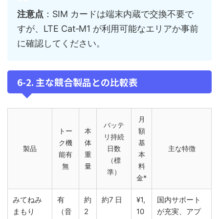
注意点
：SIM カードは端末内蔵で交換不要で
すが、LTE Cat‑M1 が利用可能なエリアか事前
に確認してください。
6‑2. 主な競合製品との比較表
月
バッテ
トー
本
額
リ持続
ク機
体
基
製品
日数
主な特徴
能有
重
本
（標
無
量
料
準）
金*
みてねみ
有
約
約7 日
¥1,
国内サポート
まもり
（音
2
10
が充実、アプ