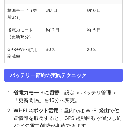
標準モード（更
約7 日
約10 日
新3分）
省電力モード
約12 日
約15 日
（更新15分）
GPS+Wi‑Fi併用
30 %
20 %
削減率
バッテリー節約の実践テクニック
省電力モードに切替
：設定 > バッテリ管理 >
「更新間隔」を15分へ変更。
Wi‑Fi スポット活用
：屋内では Wi‑Fi 経由で位
置情報を取得すると、GPS 起動回数が減少し約
20 %の電力削減が期待できます。