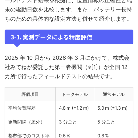
ールドテスト結果を根拠に、位置情報の正確性と端
末の駆動日数を比較します。また、バッテリー長持
ちのための具体的な設定方法も併せて紹介します。
3‑1. 実測データによる精度評価
2025 年 10 月から 2026 年 3 月にかけて、株式会
社みてねが委託した第三者機関（※[1]）が全国 12
カ所で行ったフィールドテストの結果です。
評価項目
トークモデル
通常モデル
平均位置誤差
4.8 m (±1.2 m)
5.0 m (±1.3 m)
更新間隔（屋外）
3 分ごと
5 分ごと
都市部でのロスト率
0.6 %
0.8 %