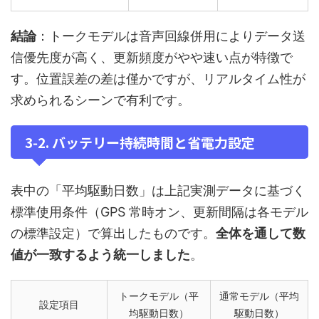
結論
：トークモデルは音声回線併用によりデータ送
信優先度が高く、更新頻度がやや速い点が特徴で
す。位置誤差の差は僅かですが、リアルタイム性が
求められるシーンで有利です。
3‑2. バッテリー持続時間と省電力設定
表中の「平均駆動日数」は上記実測データに基づく
標準使用条件（GPS 常時オン、更新間隔は各モデル
の標準設定）で算出したものです。
全体を通して数
値が一致するよう統一しました
。
トークモデル（平
通常モデル（平均
設定項目
均駆動日数）
駆動日数）