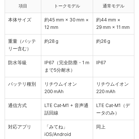
項目
トークモデル
通常モデル
本体サイズ
約45 mm × 30 mm ×
約44 mm ×
12 mm
29 mm × 11 mm
重量（バッテ
約28 g
約26 g
リー含む）
防水等級
IP67（完全防塵・1 m
IP67
まで5分耐水）
バッテリ種別
リチウムイオン
リチウムイオン
200 mAh
220 mAh
通信方式
LTE Cat‑M1 + 音声通
LTE Cat‑M1（デ
話回線
ータのみ）
対応アプリ
「みてね」
同上
iOS/Android