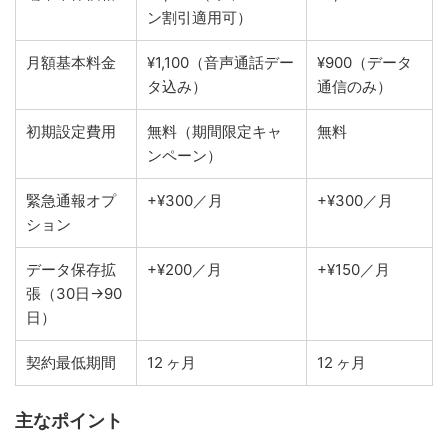
ン割引適用可）
月額基本料金
¥1,100（音声通話デー
¥900（データ
タ込み）
通信のみ）
初期設定費用
無料（期間限定キャ
無料
ンペーン）
緊急通報オプ
+¥300／月
+¥300／月
ション
データ保存拡
+¥200／月
+¥150／月
張（30日→90
日）
契約最低期間
12 ヶ月
12 ヶ月
主なポイント