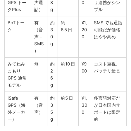
GPS トー
声通
8
0
リ連携がシン
クPlus
話）
g
プル
BoTトー
有
約
約
¥1,
SMS でも通話
ク
（音
3
6.5 日
20
可能だが価格
声＋
0
0
はやや高め
SMS
g
）
みてねみ
無
約
約10 日
¥9
コスト重視、
まもり
2
00
バッテリ最長
GPS 通常
6
モデル
g
iSafe
有
約
約5 日
¥1,
多言語対応だ
GPS（海
（音
3
30
が日本国内サ
外メーカ
声）
5
0
ポートは限定
ー）
g
的