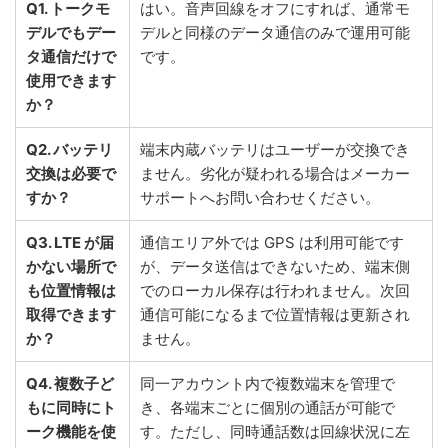
Q1. トークモ
はい。音声回線をオフにすれば、通常モ
デルでもデー
デルと同様のデータ通信のみで運用可能
タ通信だけで
です。
使用できます
か？
Q2. バッテリ
端末内蔵バッテリはユーザーが交換でき
交換は必要で
ません。劣化が疑われる場合はメーカー
すか？
サポートへお問い合わせください。
Q3. LTE が届
通信エリア外では GPS は利用可能です
かない場所で
が、データ送信はできないため、端末側
も位置情報は
でのローカル保存は行われません。次回
取得できます
通信可能になるまで位置情報は更新され
か？
ません。
Q4. 複数子ど
同一アカウント内で複数端末を管理で
もに同時にト
き、各端末ごとに個別の通話が可能で
ーク機能を使
す。ただし、同時通話数は回線状況に左