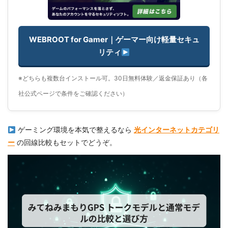
WEBROOT for Gamer｜ゲーマー向け軽量セキュ
リティ
※どちらも複数台インストール可。30日無料体験／返金保証あり（各
社公式ページで条件をご確認ください）
ゲーミング環境を本気で整えるなら
光インターネットカテゴリ
ー
の回線比較もセットでどうぞ。