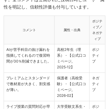
性を明記し、信頼性評価も付与しています。
ポジテ
ィブ／
コメント
属性・出典
ネガテ
ィブ
AIが苦手科目の抜け漏れを
高校2年生（理
ポジ
指摘してくれるので復習時
系）・【公式口コ
ティ
間が30％削減できました。
ミページ,
ブ
2025‑12】
プレミアムとスタンダード
保護者（高校受
ネガ
で教材差が大きく、割安感
験）・【公式口コ
ティ
が薄い。
ミページ,
ブ
2026‑02】
ライブ授業の質問対応が早
大学受験文系生・
ポジ