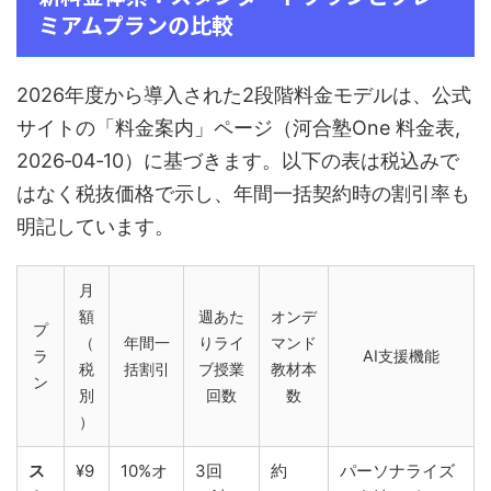
ミアムプランの比較
2026年度から導入された2段階料金モデルは、公式
サイトの「料金案内」ページ（河合塾One 料金表,
2026‑04‑10）に基づきます。以下の表は税込みで
はなく税抜価格で示し、年間一括契約時の割引率も
明記しています。
月
額
週あた
オンデ
プ
（
年間一
りライ
マンド
ラ
AI支援機能
税
括割引
ブ授業
教材本
ン
別
回数
数
）
ス
¥9
10%オ
3回
約
パーソナライズ