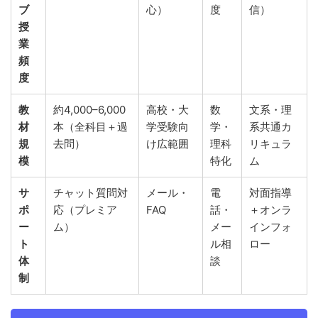
ブ
心）
度
信）
授
業
頻
度
教
約4,000–6,000
高校・大
数
文系・理
材
本（全科目＋過
学受験向
学・
系共通カ
規
去問）
け広範囲
理科
リキュラ
模
特化
ム
サ
チャット質問対
メール・
電
対面指導
ポ
応（プレミア
FAQ
話・
＋オンラ
ー
ム）
メー
インフォ
ト
ル相
ロー
体
談
制