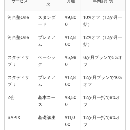
サービス
月額
年間割引例
名
河合塾One
スタンダ
¥9,80
10%オフ（12か月一
ード
0
括）
河合塾One
プレミア
¥12,8
12%オフ（12か月一
ム
00
括）
スタディサ
ベーシッ
¥5,98
6か月プランで5%オ
プリ
ク
0
フ
スタディサ
プレミア
¥12,8
12か月プランで10%
プリ
ム
00
オフ
Z会
基本コー
¥8,50
12か月一括で8%オ
ス
0
フ
SAPIX
基礎講座
¥11,0
12か月一括で9%オ
00
フ