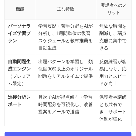
受講者へのメ
機能
主な特徴
リット
パーソナラ
学習履歴・苦手分野をAIが
無駄な時間を
イズ学習プ
分析し、1週間単位の復習
削減し、弱点
ラン
スケジュールと教材推薦を
克服に集中で
自動生成
きる
自動問題生
出題パターンを学習し、類
反復練習が容
成エンジン
似度90%以上のオリジナル
易になり、応
（プレミア
問題をリアルタイムで提供
用力とスピー
ム限定）
ドが向上
進捗分析レ
月次でAIが得点傾向・学習
保護者や講師
ポート
時間配分を可視化し、改善
とも共有で
提案をメールで送信
き、サポート
体制が強化