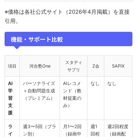
※価格は各社公式サイト（2026年4月掲載）を直接
引用。
機能・サポート比較
スタディ
項目
河合塾One
Z会
SAPIX
サプリ
AI
パーソナライズ
AIレコメ
なし
なし
学
＋自動問題生成
ンド（教
習
（プレミアム）
材提案の
支
み）
援
ラ
週3〜5回（プラ
月1〜2回
週1
週2回程度
イ
ン別）
（録画中
回程
（録画配