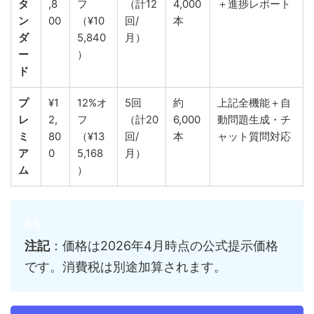
タ
,8
フ
（計12
4,000
＋進捗レポート
ン
00
（¥10
回/​
本
ダ
5,840
月）
ー
）
ド
プ
¥1
12%オ
5回
約
上記全機能＋自
レ
2,
フ
（計20
6,000
動問題生成・チ
ミ
80
（¥13
回/​
本
ャット質問対応
ア
0
5,168
月）
ム
）
注記
：価格は2026年4月時点の公式提示価格
です。消費税は別途加算されます。