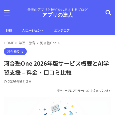
最高のアプリと技術をお届けするブログ
アプリの達人
SNS
AIエージェント
エンジニア
HOME
>
学習・教育
>
河合塾One
>
河合塾One
河合塾One 2026年版サービス概要とAI学
習支援 – 料金・口コミ比較
2026年6月3日
ⓘ本ページはプロモーションが含まれています