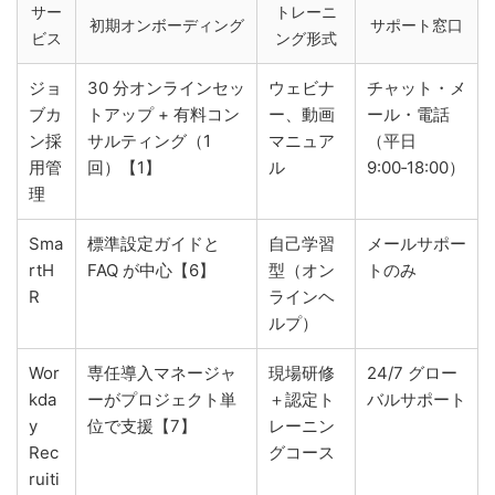
サー
トレーニ
初期オンボーディング
サポート窓口
ビス
ング形式
ジョ
30 分オンラインセッ
ウェビナ
チャット・メ
ブカ
トアップ + 有料コン
ー、動画
ール・電話
ン採
サルティング（1
マニュア
（平日
用管
回）【1】
ル
9:00‑18:00）
理
Sma
標準設定ガイドと
自己学習
メールサポー
rtH
FAQ が中心【6】
型（オン
トのみ
R
ラインヘ
ルプ）
Wor
専任導入マネージャ
現場研修
24/7 グロー
kda
ーがプロジェクト単
＋認定ト
バルサポート
y
位で支援【7】
レーニン
Rec
グコース
ruiti