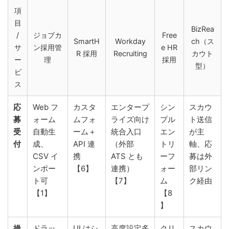
項
目
BizRea
/
ジョブカ
Free
SmartH
Workday
ch（ス
サ
ン採用管
e HR
R 採用
Recruiting
カウト
ー
理
採用
型）
ビ
ス
応
Web フ
カスタ
エンタープ
シン
スカウ
募
ォーム
ムフォ
ライズ向け
プル
ト送信
受
自動生
ーム＋
統合入口
エン
が主
付
成、
API 連
（外部
トリ
軸、応
CSV イ
携
ATS とも
ーフ
募は外
ンポー
【6】
連携）
ォー
部リン
ト可
【7】
ム
ク経由
【1】
【8
】
操
ドラッ
UI はシ
高度設定多
クリ
スカウ