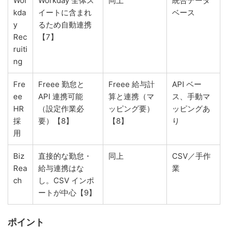
Wor
Workday 全体ス
同上
統合データ
kda
イートに含まれ
ベース
y
るため自動連携
Rec
【7】
ruiti
ng
Fre
Freee 勤怠と
Freee 給与計
API ベー
ee
API 連携可能
算と連携（マ
ス、手動マ
HR
（設定作業必
ッピング要）
ッピングあ
採
要）【8】
【8】
り
用
Biz
直接的な勤怠・
同上
CSV／手作
Rea
給与連携はな
業
ch
し。CSV インポ
ートが中心【9】
ポイント