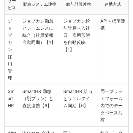
サー
勤怠システム連携
給与計算連携
連携方式
ビス
ジ
ジョブカン勤怠
ジョブカン給
API＋標準連
ョ
とシームレスに
与計算へ入社
携
ブ
統合（社員情報
日・雇用形態
カ
自動同期）【1】
を自動反映
ン
【1】
採
用
管
理
Sm
SmartHR 勤怠
SmartHR 給与
同一プラッ
art
（別プラン）と
とリアルタイ
トフォーム
HR
直接連携【6】
ム同期【6】
内でのデー
タベース共
有