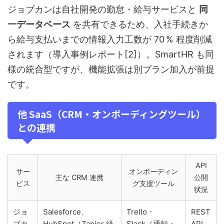
ジョブカンは自社開発の勤怠・給与サービスと
同
一データベース
を共有できるため、入社手続きか
ら給与支払いまでの情報入力工数が 70 % 程度削減
されます（導入事例レポート[2]）。SmartHR も同
様の統合型ですが、機能拡張は別プラン加入が前提
です。
他 SaaS（CRM・オンボーディングツール）
との連携
API
サー
オンボーディン
主な CRM 連携
公開
ビス
グ支援ツール
状況
ジョ
Salesforce、
Trello・
REST
ブカ
HubSpot（Zapier 経
Slack（通知・
API