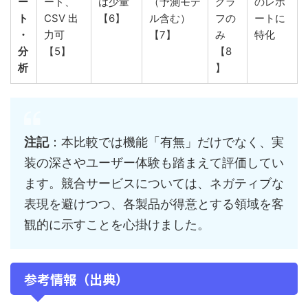
ー
ード、
は少量
（予測モデ
グラ
のレポ
ト
CSV 出
【6】
ル含む）
フの
ートに
・
力可
【7】
み
特化
分
【5】
【8
析
】
注記
：本比較では機能「有無」だけでなく、実
装の深さやユーザー体験も踏まえて評価してい
ます。競合サービスについては、ネガティブな
表現を避けつつ、各製品が得意とする領域を客
観的に示すことを心掛けました。
参考情報（出典）