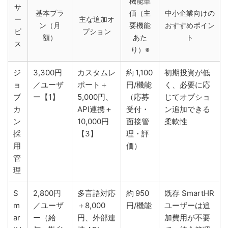
機能単
サ
基本プラ
価（主
中小企業向けの
ー
主な追加オ
ン（月
要機能
おすすめポイン
ビ
プション
額）
あた
ト
ス
り）※
ジ
3,300円
カスタムレ
約 1,100
初期投資が低
ョ
／ユーザ
ポート＋
円/機能
く、必要に応
ブ
ー【1】
5,000円、
（応募
じてオプショ
カ
API連携＋
受付・
ン追加できる
ン
10,000円
面接管
柔軟性
採
【3】
理・評
用
価）
管
理
S
2,800円
多言語対応
約 950
既存 SmartHR
m
／ユーザ
＋8,000
円/機能
ユーザーは追
ar
ー（給
円、外部連
加費用が不要