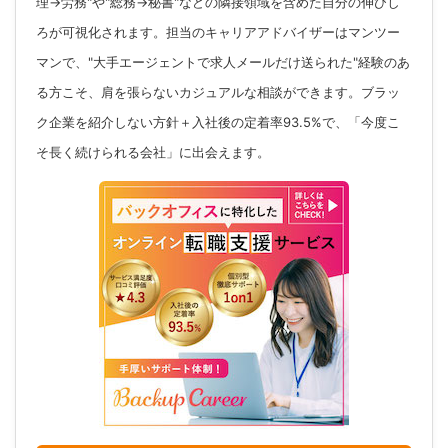
理→労務"や"総務→秘書"などの隣接領域を含めた自分の伸びし
ろが可視化されます。担当のキャリアアドバイザーはマンツー
マンで、"大手エージェントで求人メールだけ送られた"経験のあ
る方こそ、肩を張らないカジュアルな相談ができます。ブラッ
ク企業を紹介しない方針＋入社後の定着率93.5%で、「今度こ
そ長く続けられる会社」に出会えます。