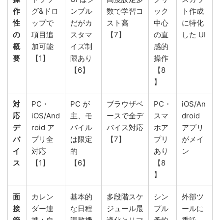
作
グ&ドロ
ンプル
数で学習コ
ック
ト作成
性
ップで
だがカ
スト高
中心
に特化
の
項目追
スタマ
【7】
の直
した UI
概
加可能
イズ制
感的
要
【1】
限あり
操作
【6】
【8
】
対
PC・
PC が
ブラウザベ
PC・
iOS/An
応
iOS/And
主、モ
ースで全デ
スマ
droid
デ
roid ア
バイル
バイス対応
ホア
アプリ
バ
プリ全
は限定
【7】
プリ
がメイ
イ
対応
的
あり
ン
ス
【1】
【6】
【8
】
面
カレン
基本的
多段階スケ
シン
外部ツ
接
ダー連
な日程
ジュール最
プル
ールに