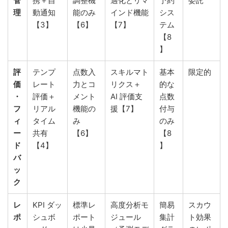
管
携＋自
調整機
適化とリマ
予約
委託
理
動通知
能のみ
インド機能
シス
【3】
【6】
【7】
テム
【8
】
評
テンプ
点数入
スキルマト
基本
限定的
価
レート
力とコ
リクス＋
的な
・
評価＋
メント
AI 評価支
点数
フ
リアル
機能の
援【7】
付与
ィ
タイム
み
のみ
ー
共有
【6】
【8
ド
【4】
】
バ
ッ
ク
レ
KPI ダッ
標準レ
高度分析モ
簡易
スカウ
ポ
シュボ
ポート
ジュール
集計
ト効果