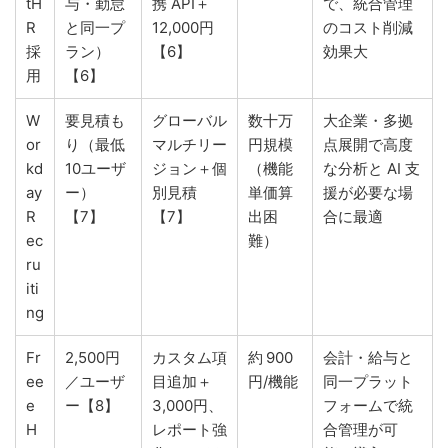
tH
与・勤怠
携 API＋
で、統合管理
R
と同一プ
12,000円
のコスト削減
採
ラン）
【6】
効果大
用
【6】
W
要見積も
グローバル
数十万
大企業・多拠
or
り（最低
マルチリー
円規模
点展開で高度
kd
10ユーザ
ジョン＋個
（機能
な分析と AI 支
ay
ー）
別見積
単価算
援が必要な場
R
【7】
【7】
出困
合に最適
ec
難）
ru
iti
ng
Fr
2,500円
カスタム項
約 900
会計・給与と
ee
／ユーザ
目追加＋
円/機能
同一プラット
e
ー【8】
3,000円、
フォームで統
H
レポート強
合管理が可