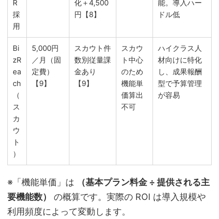
R
化＋4,500
能。導入ハー
採
円【8】
ドル低
用
Bi
5,000円
スカウト件
スカウ
ハイクラス人
zR
／月（固
数別従量課
ト中心
材向けに特化
ea
定費）
金あり
のため
し、成果報酬
ch
【9】
【9】
機能単
型で予算管理
（
価算出
が容易
ス
不可
カ
ウ
ト
）
※「機能単価」は
（基本プラン料金 ÷ 提供される主
要機能数）
の概算です。実際の ROI は導入規模や
利用頻度によって変動します。