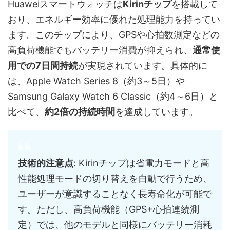
Huaweiスマートウォッチは
Kirinチップ
を搭載して
おり、エネルギー効率に優れた処理能力を持ってい
ます。このチップにより、GPSや心拍数測定などの
高負荷機能でもバッテリー消費が抑えられ、
通常使
用での7日間持続
が実現されています。具体的に
は、Apple Watch Series 8（約3～5日）や
Samsung Galaxy Watch 6 Classic（約4～6日）と
比べて、
約2倍の持続時間
を達成しています。
技術的注意点
: Kirinチップは省電力モードと高
性能処理モードの切り替えを自動で行うため、
ユーザーが意識することなく長寿命化が可能で
す。ただし、高負荷機能（GPS+心拍連続測
定）では、他のモデルと同様にバッテリー消耗