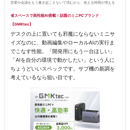
営業や会議をもう書き起こさないで済むから、使える時間が増える
省スペースで高性能AI搭載！話題のミニPCブランド
【GMKtec】
デスクの上に置いても邪魔にならないミニサ
イズなのに、動画編集やローカルAIの実行ま
でこなす性能。「開発用にもう一台ほしい」
「AIを自分の環境で動かしたい」という人に
ちょうどいいスペックです。サブ機の新調を
考えているなら狙い目です。