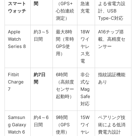
スマート
間
（GPS+
急速
よる省電力設
ウォッチ
心拍連続
充電
計、USB
測定）
Type-C対応
Apple
約3～5
最大8時
18W
A16チップ搭
Watch
日間
間（常時
ワイ
載、高精度セ
Series 8
GPS使
ヤレ
ンサー
用）
ス充
電
Fitbit
約7日
6時間
非公
指紋認証機能
Charge
間
（高頻度
式な
あり
7
センサー
Mag
起動時）
Safe
対応
Samsun
約4～6
9時間
15W
ペアリング技
g Galaxy
日間
（GPS
ワイ
術による低消
Watch 6
使用）
ヤレ
費電力設計