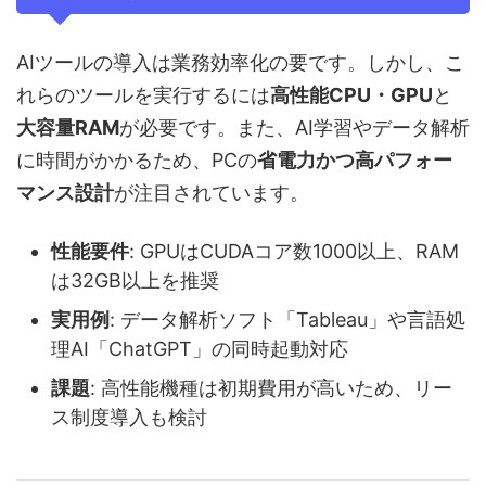
AIツールの導入は業務効率化の要です。しかし、こ
れらのツールを実行するには
高性能CPU・GPU
と
大容量RAM
が必要です。また、AI学習やデータ解析
に時間がかかるため、PCの
省電力かつ高パフォー
マンス設計
が注目されています。
性能要件
: GPUはCUDAコア数1000以上、RAM
は32GB以上を推奨
実用例
: データ解析ソフト「Tableau」や言語処
理AI「ChatGPT」の同時起動対応
課題
: 高性能機種は初期費用が高いため、リー
ス制度導入も検討