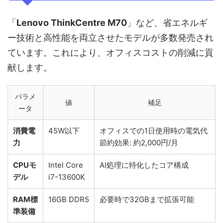
「
Lenovo ThinkCentre M70
」など、省エネルギ
ー技術と高性能を両立させたモデルが多数発売され
ています。これにより、オフィスコストの削減に貢
献します。
パラメ
値
補足
ータ
消費電
45W以下
オフィスでの1日使用時の電気代
力
節約効果: 約2,000円/月
CPUモ
Intel Core
AI処理に特化したコア構成
デル
i7-13600K
RAM標
16GB DDR5
必要時で32GBまで拡張可能
準装備