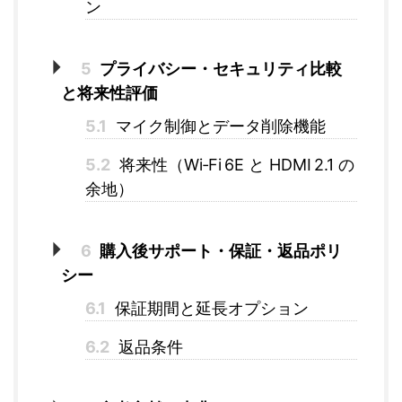
ン
5
プライバシー・セキュリティ比較
と将来性評価
5.1
マイク制御とデータ削除機能
5.2
将来性（Wi‑Fi 6E と HDMI 2.1 の
余地）
6
購入後サポート・保証・返品ポリ
シー
6.1
保証期間と延長オプション
6.2
返品条件