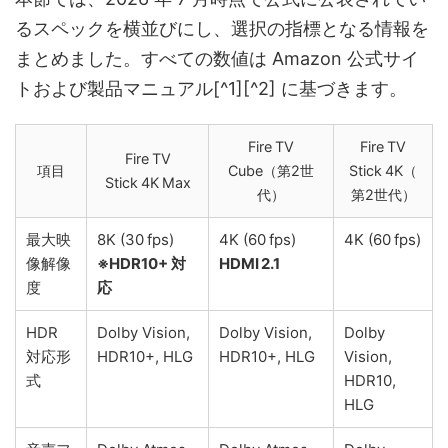
るスペックを横並びにし、選択の指標となる情報を
まとめました。すべての数値は Amazon 公式サイ
トおよび製品マニュアル[^1][^2] に基づきます。
Fire TV
Fire TV
Fire TV
項目
Cube（第2世
Stick 4K（
Stick 4K Max
代）
第2世代）
最大映
8K (30 fps)
4K (60 fps)
4K (60 fps)
像解像
※HDR10+ 対
HDMI 2.1
度
応
HDR
Dolby Vision,
Dolby Vision,
Dolby
対応形
HDR10+, HLG
HDR10+, HLG
Vision,
式
HDR10,
HLG