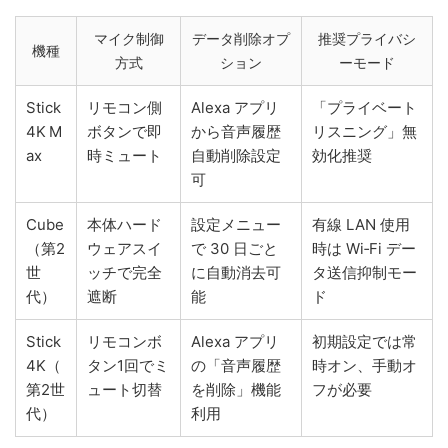
マイク制御
データ削除オプ
推奨プライバシ
機種
方式
ション
ーモード
Stick
リモコン側
Alexa アプリ
「プライベート
4K M
ボタンで即
から音声履歴
リスニング」無
ax
時ミュート
自動削除設定
効化推奨
可
Cube
本体ハード
設定メニュー
有線 LAN 使用
（第2
ウェアスイ
で 30 日ごと
時は Wi‑Fi デー
世
ッチで完全
に自動消去可
タ送信抑制モー
代）
遮断
能
ド
Stick
リモコンボ
Alexa アプリ
初期設定では常
4K（
タン1回でミ
の「音声履歴
時オン、手動オ
第2世
ュート切替
を削除」機能
フが必要
代）
利用