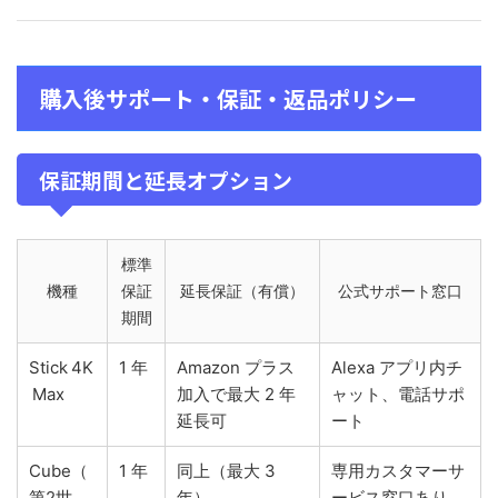
購入後サポート・保証・返品ポリシー
保証期間と延長オプション
標準
機種
保証
延長保証（有償）
公式サポート窓口
期間
Stick 4K
1 年
Amazon プラス
Alexa アプリ内チ
Max
加入で最大 2 年
ャット、電話サポ
延長可
ート
Cube（
1 年
同上（最大 3
専用カスタマーサ
第2世
年）
ービス窓口あり