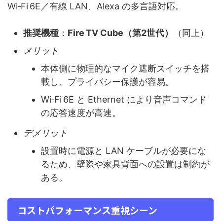
Wi‑Fi 6E／有線 LAN、Alexa の多言語対応。
推奨機種
：
Fire TV Cube（第2世代）
（同上）
メリット
本体側に物理的なマイク遮断スイッチを搭
載し、プライバシー保護が容易。
Wi‑Fi 6E と Ethernet により音声コマンド
の応答速度が高速。
デメリット
設置時に電源と LAN ケーブルが必要にな
るため、壁際や家具背面への設置は制約が
ある。
コストパフォーマンス重視シーン