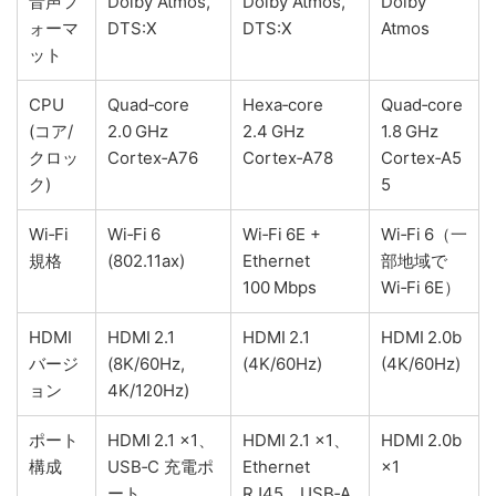
音声フ
Dolby Atmos,
Dolby Atmos,
Dolby
ォーマ
DTS:X
DTS:X
Atmos
ット
CPU
Quad‑core
Hexa‑core
Quad‑core
(コア/
2.0 GHz
2.4 GHz
1.8 GHz
クロッ
Cortex‑A76
Cortex‑A78
Cortex‑A5
ク)
5
Wi‑Fi
Wi‑Fi 6
Wi‑Fi 6E +
Wi‑Fi 6（一
規格
(802.11ax)
Ethernet
部地域で
100 Mbps
Wi‑Fi 6E）
HDMI
HDMI 2.1
HDMI 2.1
HDMI 2.0b
バージ
(8K/60Hz,
(4K/60Hz)
(4K/60Hz)
ョン
4K/120Hz)
ポート
HDMI 2.1 ×1、
HDMI 2.1 ×1、
HDMI 2.0b
構成
USB‑C 充電ポ
Ethernet
×1
ート
RJ45、USB‑A