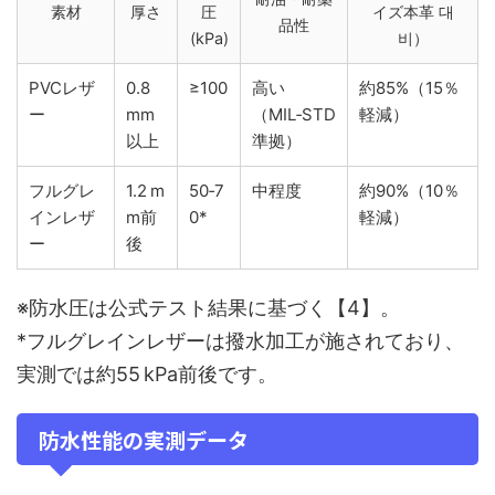
素材
厚さ
圧
イズ本革 대
品性
(kPa)
비）
PVCレザ
0.8
≥100
高い
約85%（15％
ー
mm
（MIL‑STD
軽減）
以上
準拠）
フルグレ
1.2 m
50‑7
中程度
約90%（10％
インレザ
m前
0*
軽減）
ー
後
※防水圧は公式テスト結果に基づく【4】。
*フルグレインレザーは撥水加工が施されており、
実測では約55 kPa前後です。
防水性能の実測データ