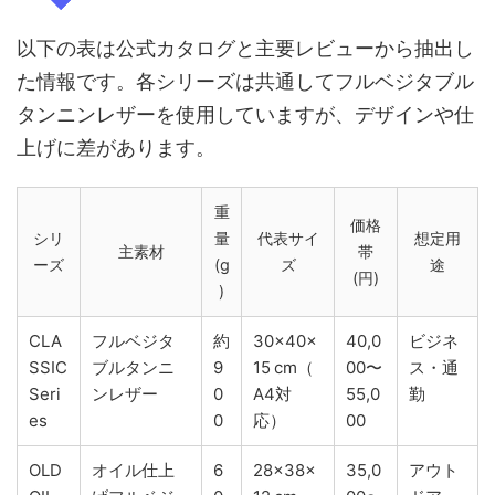
以下の表は公式カタログと主要レビューから抽出し
た情報です。各シリーズは共通してフルベジタブル
タンニンレザーを使用していますが、デザインや仕
上げに差があります。
重
価格
シリ
量
代表サイ
想定用
主素材
帯
ーズ
(g
ズ
途
(円)
)
CLA
フルベジタ
約
30×40×
40,0
ビジネ
SSIC
ブルタンニ
9
15 cm（
00〜
ス・通
Seri
ンレザー
0
A4対
55,0
勤
es
0
応）
00
OLD
オイル仕上
6
28×38×
35,0
アウト