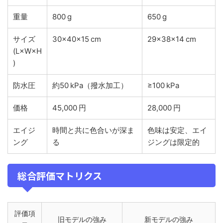
重量
800 g
650 g
サイズ
30×40×15 cm
29×38×14 cm
(L×W×H
)
防水圧
約50 kPa（撥水加工）
≥100 kPa
価格
45,000 円
28,000 円
エイジ
時間と共に色合いが深ま
色味は安定、エイ
ング
る
ジングは限定的
総合評価マトリクス
評価項
旧モデルの強み
新モデルの強み