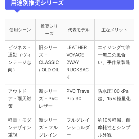
用途別推奨シリーズ
推奨シリ
使用シーン
代表モデル
主なメリット
ーズ
ビジネス・
旧シリー
LEATHER
エイジングで唯
通勤（ヴィ
ズ –
VOYAGE
一無二の風合
ンテージ志
CLASSIC
2WAY
い、手作業製造
向）
/ OLD OIL
RUCKSAC
K
アウトド
新シリー
PVC Travel
防水圧100 kPa
ア・雨天対
ズ – PVC
Pro 30
超、15％軽量化
策
レザー
軽量・モダ
新シリー
フルグレイ
約10％軽減、耐
ンデザイン
ズ – フル
ンショルダ
摩耗性とシンプ
重視
グレイン
ー
ル外観