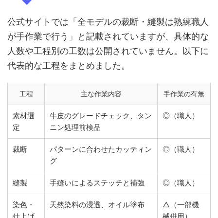
公式サイトでは「全モデルの裁断・縫製は熟練職人
が手作業で行う」と記載されていますが、具体的な
人数や工程別の工数は公開されていません。以下に
代表的な工程をまとめました。
工程
主な作業内容
手作業の有無
素材選
牛皮のグレードチェック、タン
◎（職人）
定
ニン処理前検品
裁断
パターンに合わせたカッティン
◎（職人）
グ
縫製
手縫いによるステッチと補強
◎（職人）
染色・
天然染料の浸透、オイル塗布
△（一部機
仕上げ
械併用）