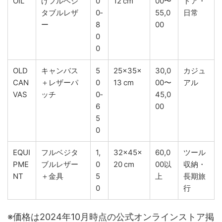
OIL
げフルベジ
0
12 cm
00〜
ドア・
タブルレザ
0‑
55,0
日常
ー
8
00
0
0
OLD
キャンバス
5
25×35×
30,0
カジュ
CAN
＋レザーパ
0
13 cm
00〜
アル
VAS
ッチ
0‑
45,0
6
00
5
0
EQUI
フルベジタ
1,
32×45×
60,0
ツール
PME
ブルレザー
0
20 cm
00以
収納・
NT
＋金具
5
上
長期旅
0
行
※価格は2024年10月時点の公式オンラインストア掲