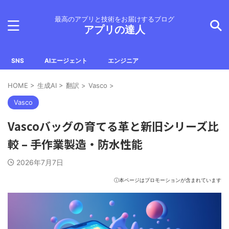
最高のアプリと技術をお届けするブログ
アプリの達人
SNS
AIエージェント
エンジニア
HOME
>
生成AI
>
翻訳
>
Vasco
>
Vasco
Vascoバッグの育てる革と新旧シリーズ比
較 – 手作業製造・防水性能
2026年7月7日
ⓘ本ページはプロモーションが含まれています