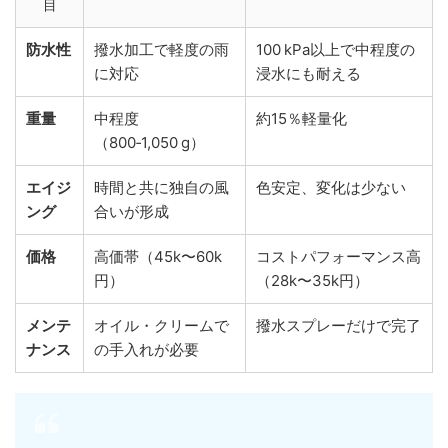
目
防水性
撥水加工で軽度の雨
100 kPa以上で中程度の
に対応
浸水にも耐える
重量
中程度
約15％軽量化
（800‑1,050 g）
エイジ
時間と共に独自の風
色安定、変化は少ない
ング
合いが形成
価格
高価帯（45k〜60k
コストパフォーマンス高
円）
（28k〜35k円）
メンテ
オイル・クリームで
撥水スプレーだけで完了
ナンス
の手入れが必要