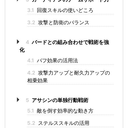
3.1
回復スキルの使いどころ
3.2
攻撃と防衛のバランス
4
バードとの組み合わせで戦術を強
化
4.1
バフ効果の活用法
4.2
攻撃力アップと耐久力アップの
相乗効果
5
アサシンの単独行動戦術
5.1
敵を倒す効率的な動き方
5.2
ステルススキルの活用