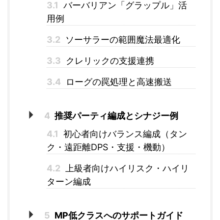
3.1
バーバリアン「グラップル」活
用例
3.2
ソーサラーの範囲魔法最適化
3.3
クレリックの支援連携
3.4
ローグの罠処理と高速搬送
4
推奨パーティ編成とシナジー例
4.1
初心者向けバランス編成（タン
ク・遠距離DPS・支援・機動）
4.2
上級者向けハイリスク・ハイリ
ターン編成
5
MP低クラスへのサポートガイド