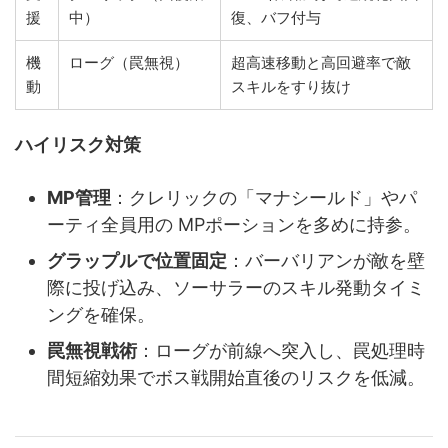
援
中）
復、バフ付与
機
ローグ（罠無視）
超高速移動と高回避率で敵
動
スキルをすり抜け
ハイリスク対策
MP管理
：クレリックの「マナシールド」やパ
ーティ全員用の MPポーションを多めに持参。
グラップルで位置固定
：バーバリアンが敵を壁
際に投げ込み、ソーサラーのスキル発動タイミ
ングを確保。
罠無視戦術
：ローグが前線へ突入し、罠処理時
間短縮効果でボス戦開始直後のリスクを低減。