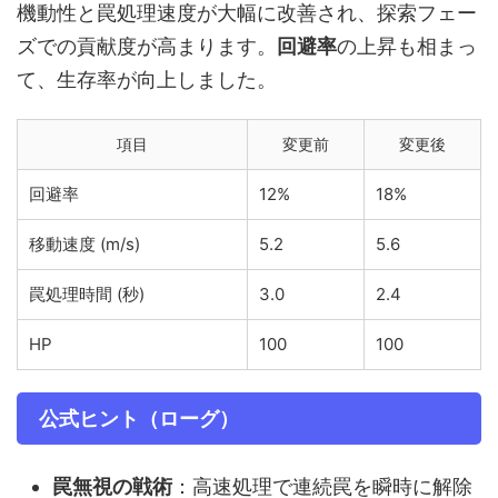
機動性と罠処理速度が大幅に改善され、探索フェー
ズでの貢献度が高まります。
回避率
の上昇も相まっ
て、生存率が向上しました。
項目
変更前
変更後
回避率
12%
18%
移動速度 (m/s)
5.2
5.6
罠処理時間 (秒)
3.0
2.4
HP
100
100
公式ヒント（ローグ）
罠無視の戦術
：高速処理で連続罠を瞬時に解除