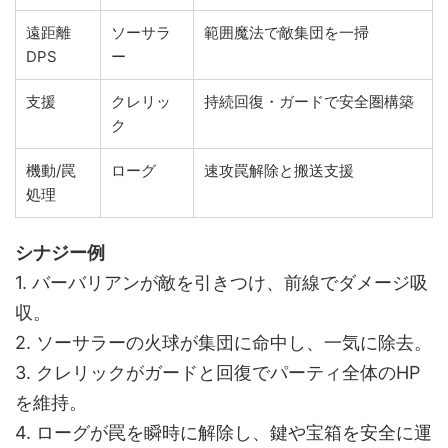
遠距離
ソーサラ
範囲魔法で敵集団を一掃
DPS
ー
支援
クレリッ
持続回復・ガードで安全圏構築
ク
機動/罠
ローグ
速攻罠解除と搬送支援
処理
シナジー例
1. バーバリアンが敵を引きつけ、前線でダメージ吸
収。
2. ソーサラーの火球が集団に命中し、一気に除去。
3. クレリックがガードと回復でパーティ全体のHP
を維持。
4. ローグが罠を瞬時に解除し、鍵や宝箱を安全に運