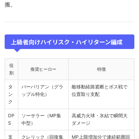
搬。
上級者向けハイリスク・ハイリターン編成
役
推奨ヒーロー
特徴
割
タ
バーバリアン（グラ
敵移動経路遮断とボス戦で
ン
ップル特化）
位置取り支配
ク
DP
ソーサラー（MP集
高威力火球・氷結で瞬間大
S
中型）
ダメージ
支
クレリック（回復集
MP上限増加分で連続範囲回