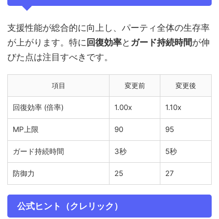
支援性能が総合的に向上し、パーティ全体の生存率
が上がります。特に
回復効率
と
ガード持続時間
が伸
びた点は注目すべきです。
項目
変更前
変更後
回復効率 (倍率)
1.00x
1.10x
MP上限
90
95
ガード持続時間
3秒
5秒
防御力
25
27
公式ヒント（クレリック）