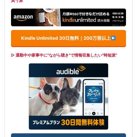
買う派"
Kindle Unlimited 30日無料｜200万冊以上
▷ 通勤中や家事中に"ながら聴き"で情報収集したい"時短派"