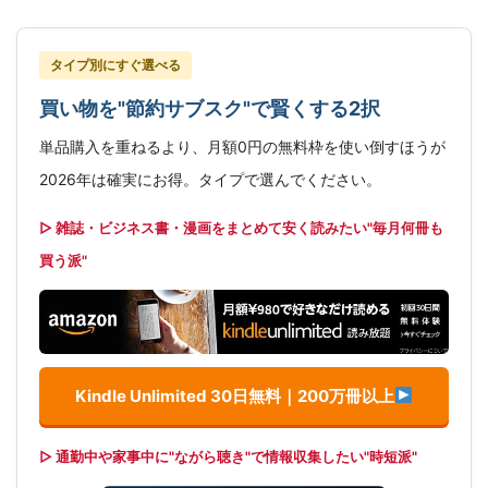
タイプ別にすぐ選べる
買い物を"節約サブスク"で賢くする2択
単品購入を重ねるより、月額0円の無料枠を使い倒すほうが
2026年は確実にお得。タイプで選んでください。
▷ 雑誌・ビジネス書・漫画をまとめて安く読みたい"毎月何冊も
買う派"
Kindle Unlimited 30日無料｜200万冊以上
▷ 通勤中や家事中に"ながら聴き"で情報収集したい"時短派"