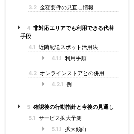
3.2
金額要件の見直し情報
4
非対応エリアでも利用できる代替
手段
4.1
近隣配送スポット活用法
4.1.1
利用手順
4.2
オンラインストアとの併用
4.2.1
例
5
確認後の行動指針と今後の見通し
5.1
サービス拡大予測
5.1.1
拡大傾向