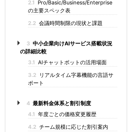
2.1
Pro/Basic/Business/Enterprise
の主要スペック表
2.2
会議時間制限の現状と課題
3
中小企業向けAIサービス搭載状況
の詳細比較
3.1
AIチャットボットの活用場面
3.2
リアルタイム字幕機能の言語サ
ポート
4
最新料金体系と割引制度
4.1
年度ごとの価格変更履歴
4.2
チーム規模に応じた割引案内