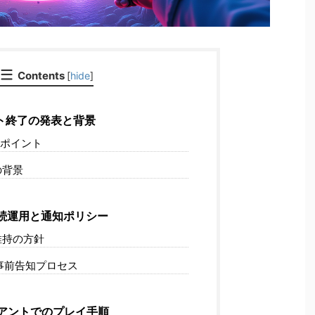
Contents
[
hide
]
ト終了の発表と背景
ポイント
の背景
続運用と通知ポリシー
維持の方針
事前告知プロセス
アントでのプレイ手順