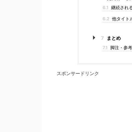
6.1
継続され
6.2
他タイト
7
まとめ
7.1
脚注・参考
スポンサードリンク