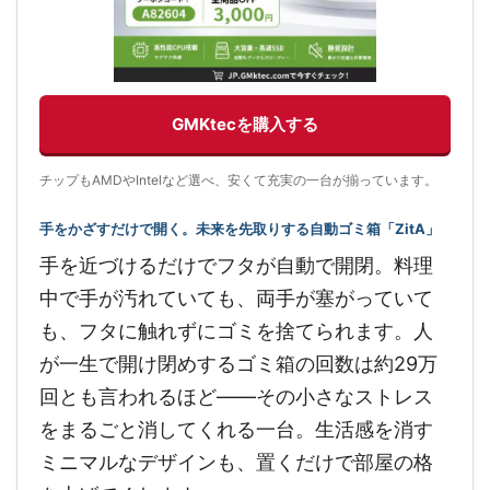
GMKtecを購入する
チップもAMDやIntelなど選べ、安くて充実の一台が揃っています。
手をかざすだけで開く。未来を先取りする自動ゴミ箱「ZitA」
手を近づけるだけでフタが自動で開閉。料理
中で手が汚れていても、両手が塞がっていて
も、フタに触れずにゴミを捨てられます。人
が一生で開け閉めするゴミ箱の回数は約29万
回とも言われるほど——その小さなストレス
をまるごと消してくれる一台。生活感を消す
ミニマルなデザインも、置くだけで部屋の格