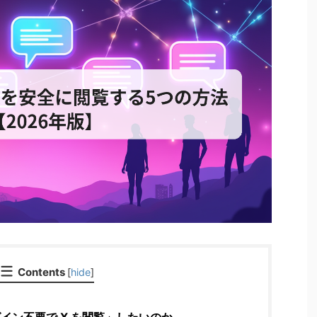
Contents
[
hide
]
イン不要で X を閲覧」したいのか