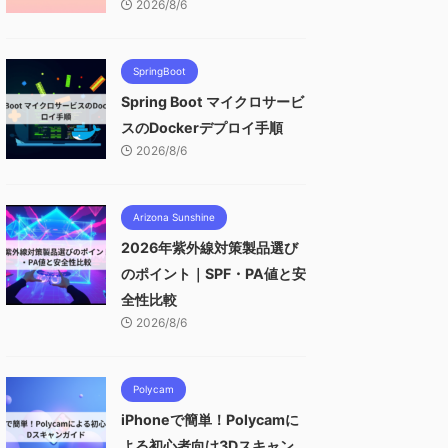
2026/8/6
SpringBoot
Spring Boot マイクロサービ
スのDockerデプロイ手順
2026/8/6
Arizona Sunshine
2026年紫外線対策製品選び
のポイント｜SPF・PA値と安
全性比較
2026/8/6
Polycam
iPhoneで簡単！Polycamに
よる初心者向け3Dスキャン