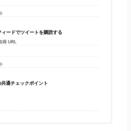
ト
m フィードでツイートを購読する
得 URL
ト
の共通チェックポイント