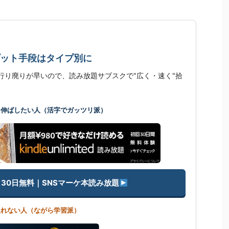
プット手段はタイプ別に
略本は流行り廃りが早いので、読み放題サブスクで"広く・速く"拾
を伸ばしたい人（活字でガッツリ派）
mited 30日無料｜SNSマーケ本読み放題
取れない人（ながら学習派）