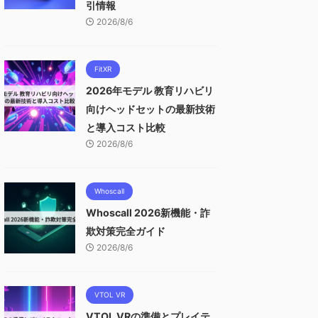
引情報
2026/8/6
FitXR
2026年モデル 教育リハビリ
向けヘッドセットの最新技術
と導入コスト比較
2026/8/6
Whoscall
Whoscall 2026新機能・詐
欺対策完全ガイド
2026/8/6
VTOL VR
VTOL VRの準備とプレイテ