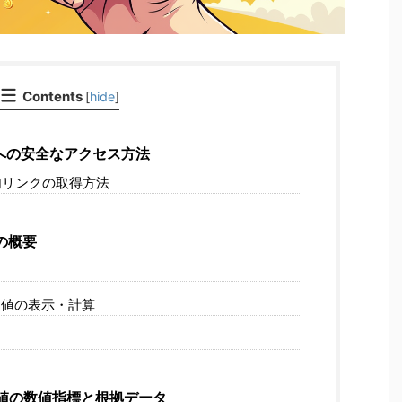
Contents
[
hide
]
への安全なアクセス方法
リ内リンクの取得方法
の概要
値の表示・計算
値の数値指標と根拠データ