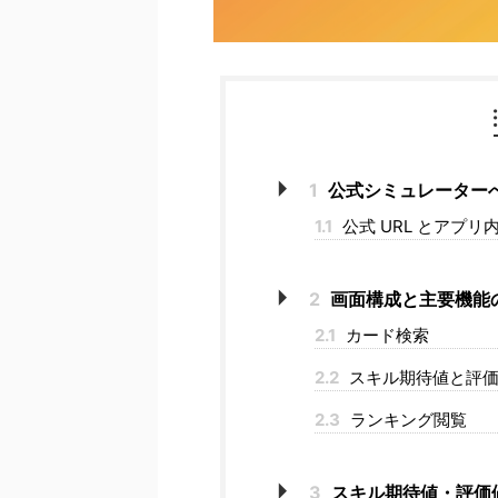
1
公式シミュレーター
1.1
公式 URL とアプ
2
画面構成と主要機能
2.1
カード検索
2.2
スキル期待値と評価
2.3
ランキング閲覧
3
スキル期待値・評価