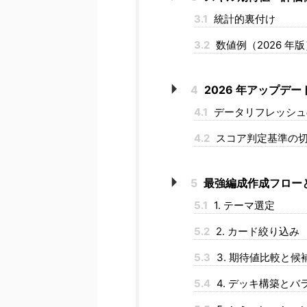
3.1
統計的裏付け
3.2
数値例（2026 年版
4
2026 年アップデ
4.1
データリフレッシュ
4.2
スコア判定基準の
5
最強編成作成フロー
5.1
1. テーマ選定
5.2
2. カード絞り込み
5.3
3. 期待値比較と候
5.4
4. デッキ構築とバ