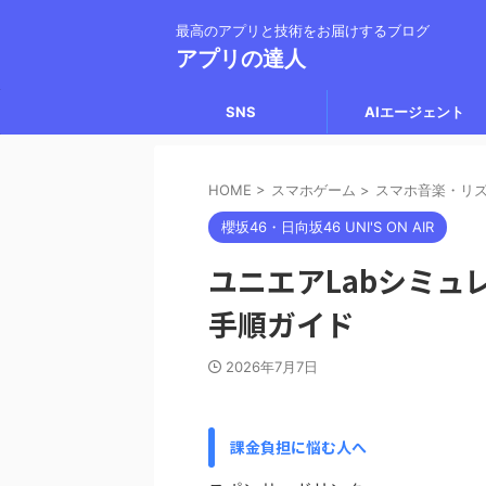
最高のアプリと技術をお届けするブログ
アプリの達人
SNS
AIエージェント
HOME
>
スマホゲーム
>
スマホ音楽・リ
櫻坂46・日向坂46 UNI'S ON AIR
ユニエアLabシミュ
手順ガイド
2026年7月7日
課金負担に悩む人へ