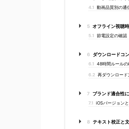
4.1
動画品質別の通
5
オフライン視聴時の
5.1
節電設定の確認
6
ダウンロードコン
6.1
48時間ルールの
6.2
再ダウンロード
7
ブランド適合性に
7.1
iOSバージョンと
8
テキスト校正と