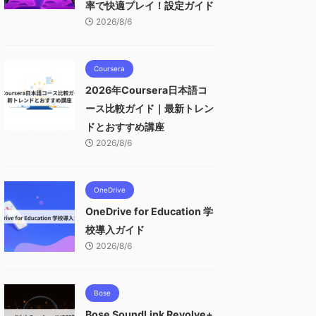
率で快適プレイ！設定ガイド
2026/8/6
Coursera
2026年Coursera日本語コ
ース比較ガイド｜最新トレン
ドとおすすめ講座
2026/8/6
OneDrive
OneDrive for Education 学
校導入ガイド
2026/8/6
Bose
Bose SoundLink Revolve+