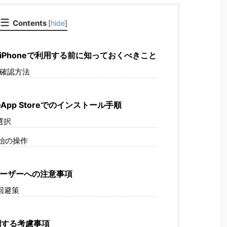
Contents
[
hide
]
をiPhoneで利用する前に知っておくべきこと
の確認方法
App Storeでのインストール手順
選択
始の操作
のユーザーへの注意事項
回避策
する考慮事項