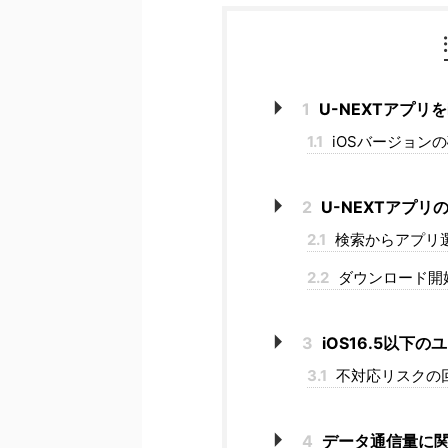
1
U-NEXTアプリ
1.1
iOSバージョン
2
U-NEXTアプリの
2.1
検索からアプリ
2.2
ダウンロード開
3
iOS16.5以下
3.1
不対応リスクの
4
データ通信量に関