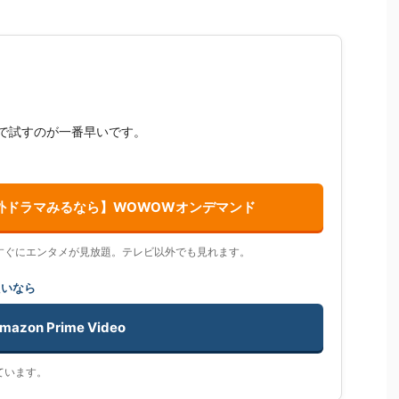
？
で試すのが一番早いです。
外ドラマみるなら】WOWOWオンデマンド
すぐにエンタメが見放題。テレビ以外でも見れます。
たいなら
mazon Prime Video
ています。