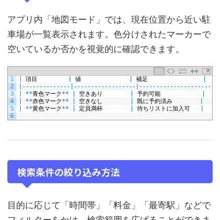
アプリ内「地図モード」では、現在位置から近い駐
車場が一覧表示されます。色分けされたマーカーで
空いているか否かを視覚的に確認できます。
1
|
項目
|
値
|
補足
|
2
|
--
--
--
--
--
--
--
|
--
--
--
--
--
--
--
--
--
|
--
--
--
--
--
--
--
--
--
--
-
|
3
|
*
*
青色マーク
*
*
|
空きあり
|
予約可能
|
4
|
*
*
赤色マーク
*
*
|
空きなし
|
既に予約済み
|
5
|
*
*
黄色マーク
*
*
|
定員満杯
|
待ちリストに加入可
|
6
検索条件の絞り込み方法
目的に応じて「時間帯」「料金」「最寄駅」などで
フィルターをかけ、検索範囲を広げることができま