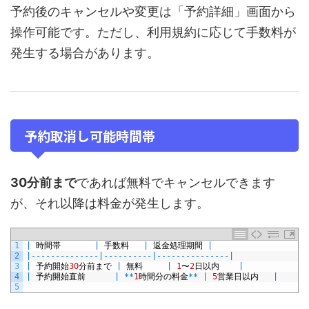
予約後のキャンセルや変更は「予約詳細」画面から
操作可能です。ただし、利用規約に応じて手数料が
発生する場合があります。
予約取消し可能時間帯
30分前まで
であれば無料でキャンセルできます
が、それ以降は料金が発生します。
1
|
時間帯
|
手数料
|
返金処理期間
|
2
|
--
--
--
--
--
--
--
|
--
--
--
--
--
|
--
--
--
--
--
--
--
-
|
3
|
予約開始
30
分前まで
|
無料
|
1
〜
2
日以内
|
4
|
予約開始直前
|
*
*
1
時間分の料金
*
*
|
5
営業日以内
|
5