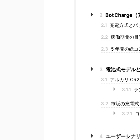
2
Bot Char
2.1
充電方式とバ
2.2
稼働期間の目
2.3
5 年間の総
3
電池式モデルと
3.1
アルカリ CR
3.1.1
ラ
3.2
市販の充電式 
3.2.1
コ
4
ユーザーシナ