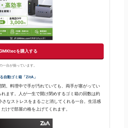
GMKtecを購入する
充実の一台が揃っています。
自動ゴミ箱「ZitA」
開閉。料理中で手が汚れていても、両手が塞がってい
られます。人が一生で開け閉めするゴミ箱の回数は約
の小さなストレスをまるごと消してくれる一台。生活感
くだけで部屋の格を上げてくれます。