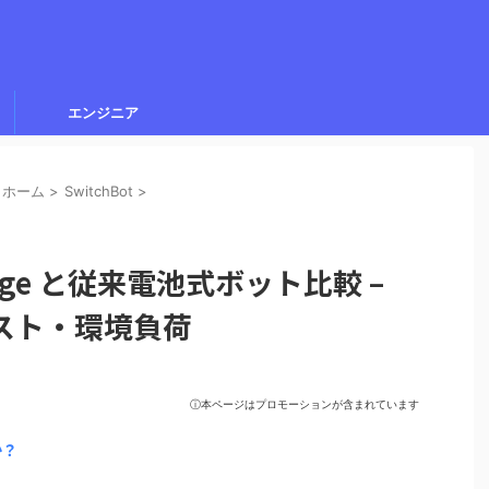
エンジニア
トホーム
>
SwitchBot
>
Charge と従来電池式ボット比較 –
スト・環境負荷
ⓘ本ページはプロモーションが含まれています
か？