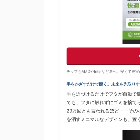
チップもAMDやIntelなど選べ、安くて
手をかざすだけで開く。未来を先取りする
手を近づけるだけでフタが自動で
ても、フタに触れずにゴミを捨て
29万回とも言われるほど——そ
を消すミニマルなデザインも、置