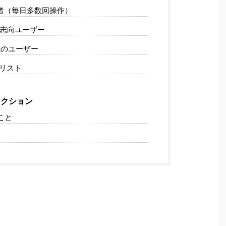
用者（毎日多数回操作）
コ志向ユーザー
先のユーザー
リスト
クション
こと