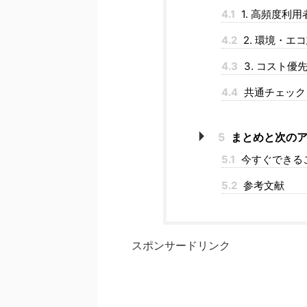
4.1
1. 高頻度利
4.2
2. 環境・エ
4.3
3. コスト優
4.4
共通チェック
5
まとめと次のア
5.1
今すぐできる
5.2
参考文献
スポンサードリンク