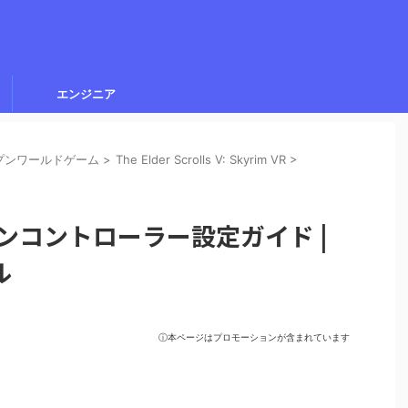
エンジニア
ープンワールドゲーム
>
The Elder Scrolls V: Skyrim VR
>
ションコントローラー設定ガイド |
ル
ⓘ本ページはプロモーションが含まれています