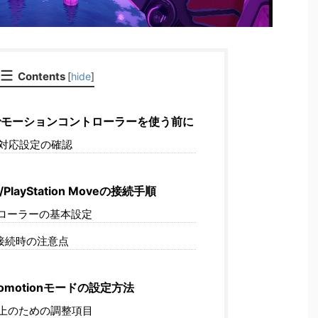
Contents
[
hide
]
VRでモーションコントローラーを使う前に
器対応設定の確認
4/PlayStation Moveの接続手順
トローラーの基本設定
th接続時の注意点
Locomotionモードの設定方法
上のための調整項目