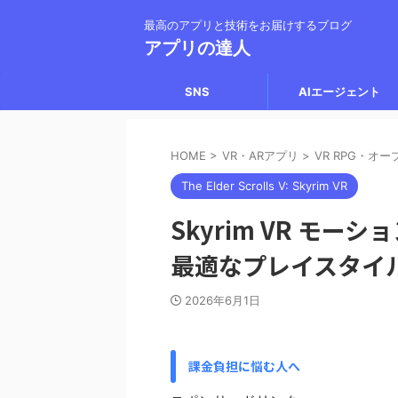
最高のアプリと技術をお届けするブログ
アプリの達人
SNS
AIエージェント
HOME
>
VR・ARアプリ
>
VR RPG・オ
The Elder Scrolls V: Skyrim VR
Skyrim VR モー
最適なプレイスタイ
2026年6月1日
課金負担に悩む人へ