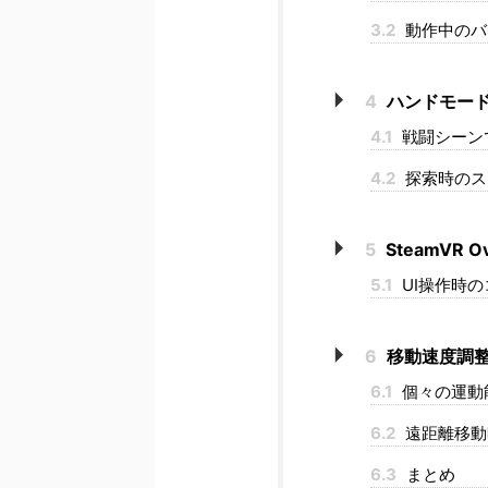
3.2
動作中のバ
4
ハンドモー
4.1
戦闘シーン
4.2
探索時のス
5
SteamVR 
5.1
UI操作時
6
移動速度調
6.1
個々の運動
6.2
遠距離移動
6.3
まとめ