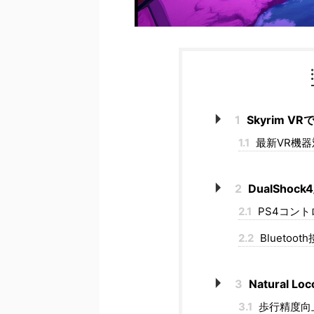
1
Skyrim 
1.1
最新VR機
2
DualShock
2.1
PS4コン
2.2
Bluetoo
3
Natural 
3.1
歩行精度向