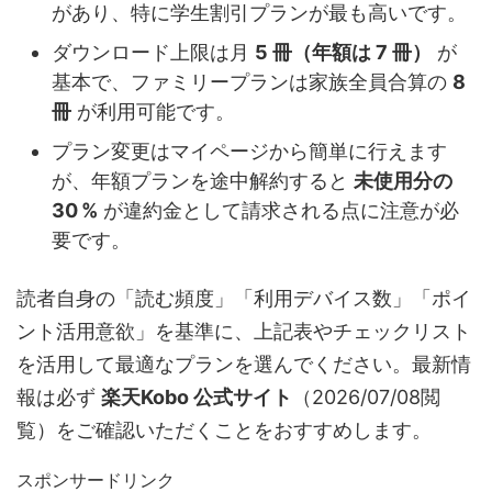
があり、特に学生割引プランが最も高いです。
ダウンロード上限は月
5 冊（年額は 7 冊）
が
基本で、ファミリープランは家族全員合算の
8
冊
が利用可能です。
プラン変更はマイページから簡単に行えます
が、年額プランを途中解約すると
未使用分の
30 %
が違約金として請求される点に注意が必
要です。
読者自身の「読む頻度」「利用デバイス数」「ポイ
ント活用意欲」を基準に、上記表やチェックリスト
を活用して最適なプランを選んでください。最新情
報は必ず
楽天Kobo 公式サイト
（2026/07/08閲
覧）をご確認いただくことをおすすめします。
スポンサードリンク