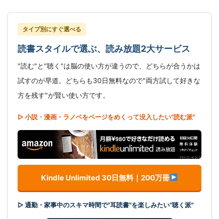
タイプ別にすぐ選べる
読書スタイルで選ぶ、読み放題2大サービス
"読む"と"聴く"は脳の使い方が違うので、どちらが合うかは
試すのが早道。どちらも30日無料なので"両方試して好きな
方を残す"が賢い使い方です。
▷ 小説・漫画・ラノベをページをめくって没入したい"読む派"
Kindle Unlimited 30日無料｜200万冊
▷ 通勤・家事中のスキマ時間で"耳読書"を楽しみたい"聴く派"