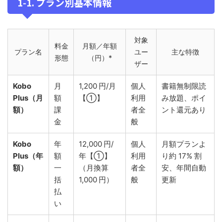
1‑1. プラン別基本情報
対象
料金
月額／年額
プラン名
ユー
主な特徴
形態
（円）*
ザー
Kobo
月
1,200 円/月
個人
書籍無制限読
Plus（月
額
【①】
利用
み放題、ポイ
額）
課
者全
ント還元あり
金
般
Kobo
年
12,000 円/
個人
月額プランよ
Plus（年
額
年【①】
利用
り約 17% 割
額）
一
（月換算
者全
安、年間自動
括
1,000 円）
般
更新
払
い