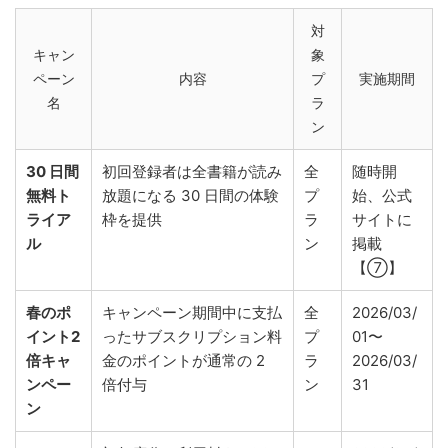
対
キャン
象
ペーン
内容
プ
実施期間
名
ラ
ン
30 日間
初回登録者は全書籍が読み
全
随時開
無料ト
放題になる 30 日間の体験
プ
始、公式
ライア
枠を提供
ラ
サイトに
ル
ン
掲載
【⑦】
春のポ
キャンペーン期間中に支払
全
2026/03/
イント2
ったサブスクリプション料
プ
01〜
倍キャ
金のポイントが通常の 2
ラ
2026/03/
ンペー
倍付与
ン
31
ン