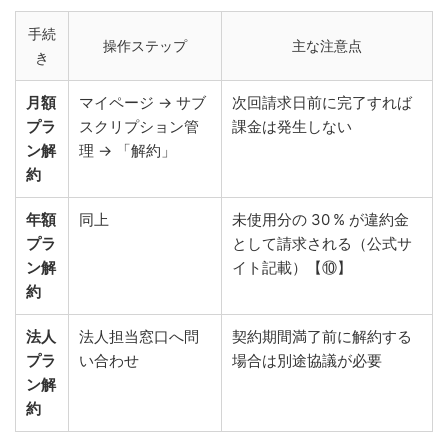
手続
操作ステップ
主な注意点
き
月額
マイページ → サブ
次回請求日前に完了すれば
プラ
スクリプション管
課金は発生しない
ン解
理 → 「解約」
約
年額
同上
未使用分の 30 % が違約金
プラ
として請求される（公式サ
ン解
イト記載）【⑩】
約
法人
法人担当窓口へ問
契約期間満了前に解約する
プラ
い合わせ
場合は別途協議が必要
ン解
約