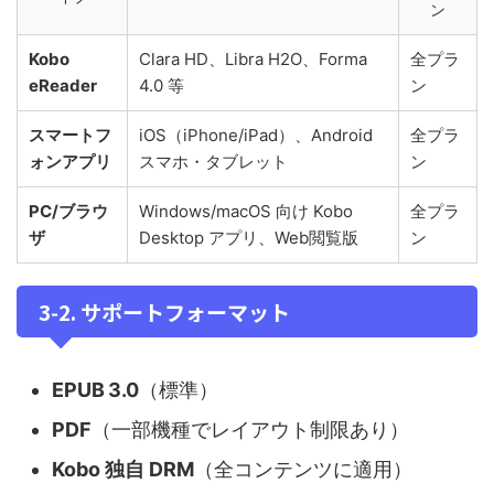
ン
Kobo
Clara HD、Libra H2O、Forma
全プラ
eReader
4.0 等
ン
スマートフ
iOS（iPhone/iPad）、Android
全プラ
ォンアプリ
スマホ・タブレット
ン
PC/ブラウ
Windows/macOS 向け Kobo
全プラ
ザ
Desktop アプリ、Web閲覧版
ン
3‑2. サポートフォーマット
EPUB 3.0
（標準）
PDF
（一部機種でレイアウト制限あり）
Kobo 独自 DRM
（全コンテンツに適用）