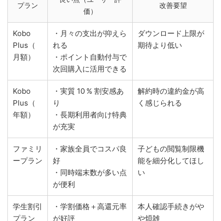
プラン
改善要望
価）
Kobo
・月々の支出が抑えら
ダウンロード上限が
Plus（
れる
期待より低い
月額）
・ポイント自動付与で
次回購入に活用できる
Kobo
・実質 10 % 割安感あ
解約時の違約金が高
Plus（
り
く感じられる
年額）
・長期利用者向け特典
が充実
ファミリ
・家族全員でコスパ良
子どもの閲覧制限機
ープラン
好
能を細分化してほし
・同時端末数が多い点
い
が便利
学生割引
・学割価格＋高還元率
本人確認手続きがや
プラン
が好評
や煩雑