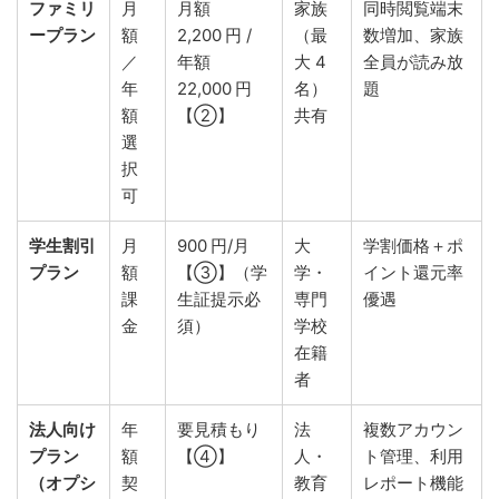
ファミリ
月
月額
家族
同時閲覧端末
ープラン
額
2,200 円 /
（最
数増加、家族
／
年額
大 4
全員が読み放
年
22,000 円
名）
題
額
【②】
共有
選
択
可
学生割引
月
900 円/月
大
学割価格＋ポ
プラン
額
【③】（学
学・
イント還元率
課
生証提示必
専門
優遇
金
須）
学校
在籍
者
法人向け
年
要見積もり
法
複数アカウン
プラン
額
【④】
人・
ト管理、利用
（オプシ
契
教育
レポート機能