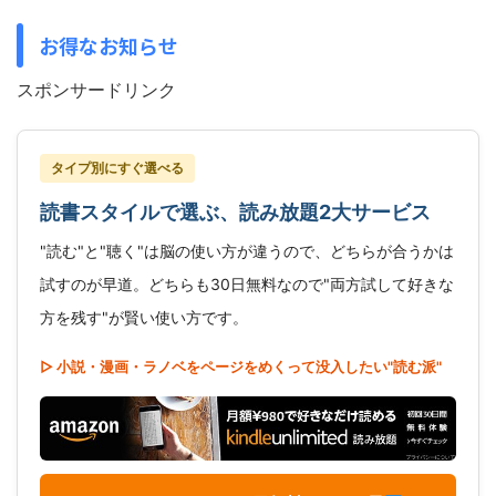
お得なお知らせ
スポンサードリンク
タイプ別にすぐ選べる
読書スタイルで選ぶ、読み放題2大サービス
"読む"と"聴く"は脳の使い方が違うので、どちらが合うかは
試すのが早道。どちらも30日無料なので"両方試して好きな
方を残す"が賢い使い方です。
▷ 小説・漫画・ラノベをページをめくって没入したい"読む派"