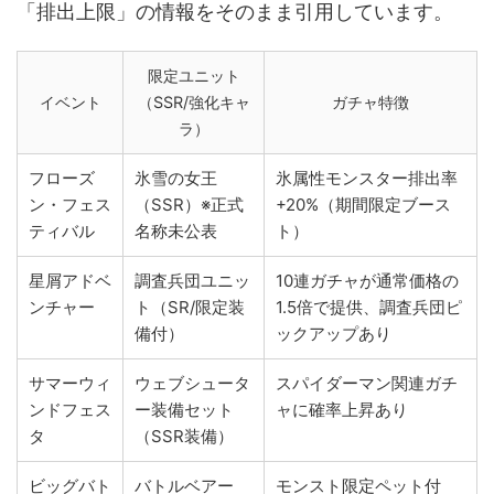
「排出上限」の情報をそのまま引用しています。
限定ユニット
イベント
（SSR/強化キャ
ガチャ特徴
ラ）
フローズ
氷雪の女王
氷属性モンスター排出率
ン・フェス
（SSR）※正式
+20%（期間限定ブース
ティバル
名称未公表
ト）
星屑アドベ
調査兵団ユニッ
10連ガチャが通常価格の
ンチャー
ト（SR/限定装
1.5倍で提供、調査兵団ピ
備付）
ックアップあり
サマーウィ
ウェブシュータ
スパイダーマン関連ガチ
ンドフェス
ー装備セット
ャに確率上昇あり
タ
（SSR装備）
ビッグバト
バトルベアー
モンスト限定ペット付