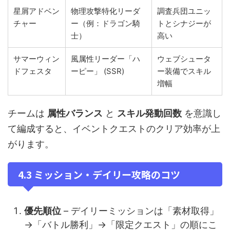
星屑アドベン
物理攻撃特化リーダ
調査兵団ユニッ
チャー
ー（例：ドラゴン騎
トとシナジーが
士）
高い
サマーウィン
風属性リーダー「ハ
ウェブシュータ
ドフェスタ
ーピー」 (SSR)
ー装備でスキル
増幅
チームは
属性バランス
と
スキル発動回数
を意識し
て編成すると、イベントクエストのクリア効率が上
がります。
4.3 ミッション・デイリー攻略のコツ
優先順位
– デイリーミッションは「素材取得」
→「バトル勝利」→「限定クエスト」の順にこ