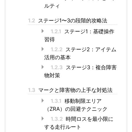
ルティ
1.2
ステージ1〜3の段階的攻略法
1.2.1
ステージ1：基礎操作
習得
1.2.2
ステージ2：アイテム
活用の基本
1.2.3
ステージ3：複合障害
物対策
1.3
マークと障害物の上手な対処法
1.3.1
移動制限エリア
（ZRA）の回避テクニック
1.3.2
時間ロスを最小限に
する走行ルート