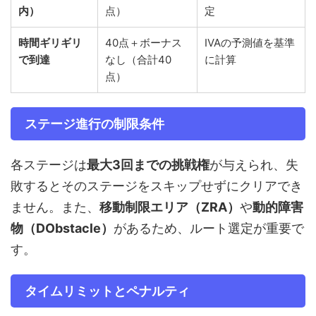
内）
点）
定
時間ギリギリ
40点＋ボーナス
IVAの予測値を基準
で到達
なし（合計40
に計算
点）
ステージ進行の制限条件
各ステージは
最大3回までの挑戦権
が与えられ、失
敗するとそのステージをスキップせずにクリアでき
ません。また、
移動制限エリア（ZRA）
や
動的障害
物（DObstacle）
があるため、ルート選定が重要で
す。
タイムリミットとペナルティ